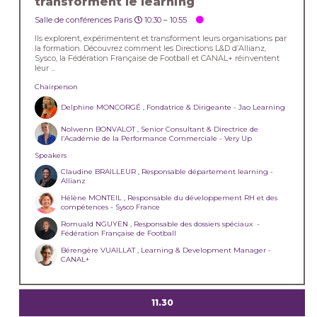
transforment le learning
Salle de conférences Paris
10:30 –
10:55
Ils explorent, expérimentent et transforment leurs organisations par
la formation. Découvrez comment les Directions L&D d’Allianz,
Sysco, la Fédération Française de Football et CANAL+ réinventent
leur ...
Chairperson
Delphine MONCORGÉ , Fondatrice & Dirigeante - Jao Learning
Nolwenn BONVALOT , Senior Consultant & Directrice de
l’Académie de la Performance Commerciale - Very Up
Speakers
Claudine BRAILLEUR , Responsable département learning -
Allianz
Hélène MONTEIL , Responsable du développement RH et des
compétences - Sysco France
Romuald NGUYEN , Responsable des dossiers spéciaux -
Fédération Française de Football
Bérengère VUAILLAT , Learning & Development Manager -
CANAL+
11.30