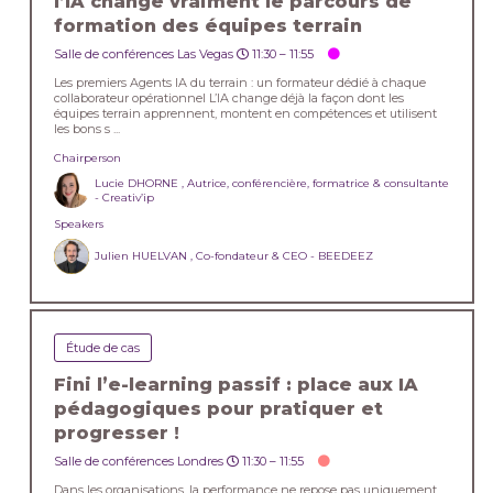
l’IA change vraiment le parcours de
formation des équipes terrain
Salle de conférences Las Vegas
11:30 –
11:55
Les premiers Agents IA du terrain : un formateur dédié à chaque
collaborateur opérationnel L’IA change déjà la façon dont les
équipes terrain apprennent, montent en compétences et utilisent
les bons s ...
Chairperson
Lucie DHORNE , Autrice, conférencière, formatrice & consultante
- Creativ’ip
Speakers
Julien HUELVAN , Co-fondateur & CEO - BEEDEEZ
Étude de cas
Fini l’e-learning passif : place aux IA
pédagogiques pour pratiquer et
progresser !
Salle de conférences Londres
11:30 –
11:55
Dans les organisations, la performance ne repose pas uniquement