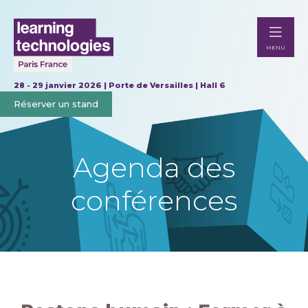
MENU
28 - 29 janvier 2026 | Porte de Versailles | Hall 6
Réserver un stand
Agenda des
conférences