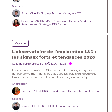
Speakers
Simon CHAUMEIL , Key Account Manager - ETS
Celestina CARDOZ MAURY , Associate Director Academic
Relations and Strategy - ETS France
Keynote
L’observatoire de l’exploration L&D :
les signaux forts et tendances 2026
Salle de conférences Paris
10:00 –
10:25
Les résultats exclusifs de l’Observatoire du learning décryptés : ce
qui évolue vraiment dans les pratiques, les leviers qui décuplent
l’impact des dispositifs, et les priorités stratégiques des équip ...
Chairperson
Delphine MONCORGÉ , Fondatrice & Dirigeante - Jao Learning
Speakers
Nicolas BOURGERIE , CEO et fondateur - Very Up