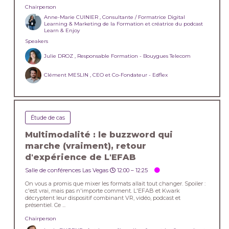
Chairperson
Anne-Marie CUINIER , Consultante / Formatrice Digital
Learning & Marketing de la Formation et créatrice du podcast
Learn & Enjoy
Speakers
Julie DROZ , Responsable Formation - Bouygues Telecom
Clément MESLIN , CEO et Co-Fondateur - Edflex
Étude de cas
Multimodalité : le buzzword qui
marche (vraiment), retour
d'expérience de L'EFAB
Salle de conférences Las Vegas
12:00 –
12:25
On vous a promis que mixer les formats allait tout changer. Spoiler :
c'est vrai, mais pas n'importe comment. L'EFAB et Kwark
décryptent leur dispositif combinant VR, vidéo, podcast et
présentiel. Ce ...
Chairperson