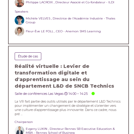
Philippe LACROIX , Directeur Associé et Co-fondateur - ILDI
Speakers
Michèle VELVES , Directrice de l’Académie Industrie - Thales
Group
Fleur-Ève LE FOLL , CEO - Anemon SMS Learning
Étude de cas
Réalité virtuelle : Levier de
transformation digitale et
d'apprentissage au sein du
département L&D de SNCB Technics
Salle de conférences Las Vegas
14:00 –
14:25
La VR fait partie des outils utilisés par le département L&D Technics
pour implémenter un changement de stratégie et s’orienter vers
une culture d’apprentissage plus innovante. Dans ce cadre, nous
pré ...
Chairperson
Evgeny LUKIN , Directeur Rennes SB Executive Education &
MBA - Rennes School of Business