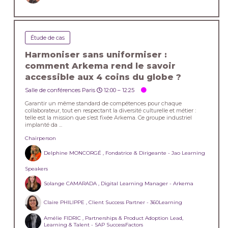
Étude de cas
Harmoniser sans uniformiser :
comment Arkema rend le savoir
accessible aux 4 coins du globe ?
Salle de conférences Paris
12:00 –
12:25
Garantir un même standard de compétences pour chaque
collaborateur, tout en respectant la diversité culturelle et métier :
telle est la mission que s’est fixée Arkema. Ce groupe industriel
implanté da ...
Chairperson
Delphine MONCORGÉ , Fondatrice & Dirigeante - Jao Learning
Speakers
Solange CAMARADA , Digital Learning Manager - Arkema
Claire PHILIPPE , Client Success Partner - 360Learning
Amélie FIDRIC , Partnerships & Product Adoption Lead,
Learning & Talent - SAP SuccessFactors