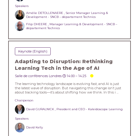
Speakers
Amélie DETOLLENAERE , Senior Manager Learning &
Development - SNCB – département Technics
Filip DHEERE , Manager Learning & Development - SNCB –
département Technics
Keynote (English)
Adapting to Disruption: Rethinking
Learning Tech in the Age of AI
Salle de conférences Londres
14:00 –
14:25
The learning technology landscape is evolving fast, and AI is just
the latest wave of disruption. But navigating this change isn’t just
about tracking tools—it’s about shifting how we think. In this i ...
Chairperson
David GURALNICK , President and CEO - Kaleidoscope Learning
Speakers
David Kelly