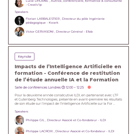
Lucie DHORNE , Autrice, conférencière, formatrice & consultante
- Creativ’ip
Speakers
Florian LARBALESTIER , Directeur du pôle Ingénierie
pédagogique - Kwark
Victor GERVASONI , Directeur Général - Efab
Keynote
Impacts de l’Intelligence Artificielle en
formation - Conférence de restitution
de l’étude annuelle IA et la Formation
Salle de conférences Londres
12:00 –
12:25
Pour la deuxième année consécutive ILDI, en partenariat avec LTF
et Gutenberg Technologies, présente en avant-première les résultats
de son étude sur l’impact de l’Intelligence Artificielle sur la For ...
Speakers
Philippe GIL , Directeur Associé et Co-fondateur - ILDI
Philippe LACROIX , Directeur Associé et Co-fondateur - ILDI