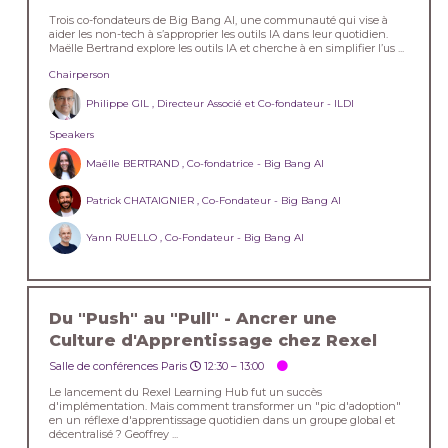
Trois co-fondateurs de Big Bang AI, une communauté qui vise à
aider les non-tech à s’approprier les outils IA dans leur quotidien.
Maëlle Bertrand explore les outils IA et cherche à en simplifier l’us ...
Chairperson
Philippe GIL , Directeur Associé et Co-fondateur - ILDI
Speakers
Maëlle BERTRAND , Co-fondatrice - Big Bang AI
Patrick CHATAIGNIER , Co-Fondateur - Big Bang AI
Yann RUELLO , Co-Fondateur - Big Bang AI
Du "Push" au "Pull" - Ancrer une
Culture d'Apprentissage chez Rexel
Salle de conférences Paris
12:30 –
13:00
Le lancement du Rexel Learning Hub fut un succès
d'implémentation. Mais comment transformer un "pic d'adoption"
en un réflexe d'apprentissage quotidien dans un groupe global et
décentralisé ? Geoffrey ...