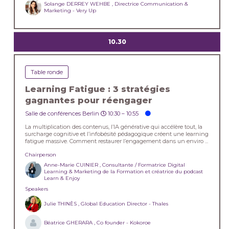
Solange DERREY WEHBE , Directrice Communication &
Marketing - Very Up
10.30
Table ronde
Learning Fatigue : 3 stratégies
gagnantes pour réengager
Salle de conférences Berlin
10:30 –
10:55
La multiplication des contenus, l’IA générative qui accélère tout, la
surcharge cognitive et l’infobésité pédagogique créent une learning
fatigue massive. Comment restaurer l’engagement dans un enviro ...
Chairperson
Anne-Marie CUINIER , Consultante / Formatrice Digital
Learning & Marketing de la Formation et créatrice du podcast
Learn & Enjoy
Speakers
Julie THINÈS , Global Education Director - Thales
Béatrice GHERARA , Co founder - Kokoroe