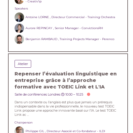
- Creativ’ip
Speakers
Antoine LORNE , Directeur Commercial - Training Orchestra
Aurore REPINCAY , Senior Manager - ConvictionsRH
Benjamin RAMBAUD , Training Projects Manager - Perenco
Atelier
Repenser l’évaluation linguistique en
entreprise grâce à l’approche
formative avec TOEIC Link et L'IA
Salle de conférences Londres
10:00 –
10:25
Dans un contexte ou l’anglais est plus que jamais un prérequis
indispensable dans la vie professionnelle, le nouveau test TOEIC
Link propose une approche innovante basé sur l’IA. Le test TOEIC
Link ac ...
Chairperson
Philippe GIL , Directeur Associé et Co-fondateur - ILDI