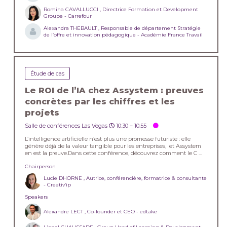
Romina CAVALLUCCI , Directrice Formation et Development
Groupe - Carrefour
Alexandra THEBAULT , Responsable de département Stratégie
de l’offre et innovation pédagogique - Académie France Travail
Étude de cas
Le ROI de l’IA chez Assystem : preuves
concrètes par les chiffres et les
projets
Salle de conférences Las Vegas
10:30 –
10:55
L’intelligence artificielle n’est plus une promesse futuriste : elle
génère déjà de la valeur tangible pour les entreprises, et Assystem
en est la preuve.Dans cette conférence, découvrez comment le C ...
Chairperson
Lucie DHORNE , Autrice, conférencière, formatrice & consultante
- Creativ’ip
Speakers
Alexandre LECT , Co-founder et CEO - edtake