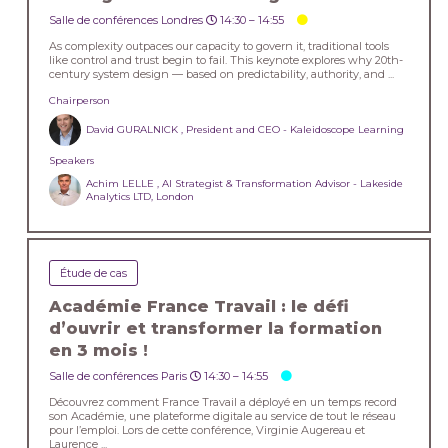
Salle de conférences Londres
14:30 –
14:55
As complexity outpaces our capacity to govern it, traditional tools
like control and trust begin to fail. This keynote explores why 20th-
century system design — based on predictability, authority, and ...
Chairperson
David GURALNICK , President and CEO - Kaleidoscope Learning
Speakers
Achim LELLE , AI Strategist & Transformation Advisor - Lakeside
Analytics LTD, London
Étude de cas
Académie France Travail : le défi
d’ouvrir et transformer la formation
en 3 mois !
Salle de conférences Paris
14:30 –
14:55
Découvrez comment France Travail a déployé en un temps record
son Académie, une plateforme digitale au service de tout le réseau
pour l’emploi. Lors de cette conférence, Virginie Augereau et
Laurence ...