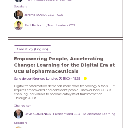
Speakers
Jérôme BOSIO , CEO - XOS
Paul Rathouin , Team Leader - XOS
Case study (English)
Empowering People, Accelerating
Change: Learning for the Digital Era at
UCB Biopharmaceuticals
Salle de conférences Londres
15:00 –
15:25
Digital transformation demands more than technology & tools — it
requires empowered and confident people. Discover how UCB is
enabling individuals to become catalysts of transformation.
Through AI Lit ...
Chairperson
David GURALNICK , President and CEO - Kaleidoscope Learning
Speakers