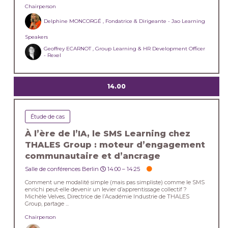
Chairperson
Delphine MONCORGÉ , Fondatrice & Dirigeante - Jao Learning
Speakers
Geoffrey ECARNOT , Group Learning & HR Development Officer
- Rexel
14.00
Étude de cas
À l’ère de l’IA, le SMS Learning chez
THALES Group : moteur d’engagement
communautaire et d’ancrage
Salle de conférences Berlin
14:00 –
14:25
Comment une modalité simple (mais pas simpliste) comme le SMS
enrichi peut-elle devenir un levier d’apprentissage collectif ?
Michèle Velves, Directrice de l’Académie Industrie de THALES
Group, partage ...
Chairperson