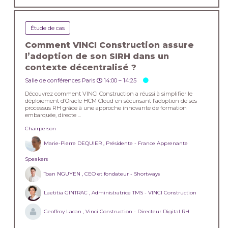
Étude de cas
Comment VINCI Construction assure
l’adoption de son SIRH dans un
contexte décentralisé ?
Salle de conférences Paris
14:00 –
14:25
Découvrez comment VINCI Construction a réussi à simplifier le
déploiement d’Oracle HCM Cloud en sécurisant l’adoption de ses
processus RH grâce à une approche innovante de formation
embarquée, directe ...
Chairperson
Marie-Pierre DEQUIER , Présidente - France Apprenante
Speakers
Toan NGUYEN , CEO et fondateur - Shortways
Laetitia GINTRAC , Administratrice TMS - VINCI Construction
Geoffroy Lacan , Vinci Construction - Directeur Digital RH