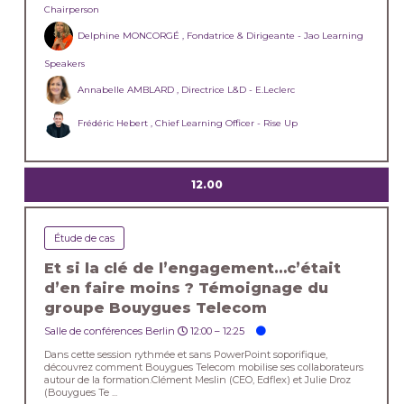
Chairperson
Delphine MONCORGÉ , Fondatrice & Dirigeante - Jao Learning
Speakers
Annabelle AMBLARD , Directrice L&D - E.Leclerc
Frédéric Hebert , Chief Learning Officer - Rise Up
12.00
Étude de cas
Et si la clé de l’engagement…c’était
d’en faire moins ? Témoignage du
groupe Bouygues Telecom
Salle de conférences Berlin
12:00 –
12:25
Dans cette session rythmée et sans PowerPoint soporifique,
découvrez comment Bouygues Telecom mobilise ses collaborateurs
autour de la formation.Clément Meslin (CEO, Edflex) et Julie Droz
(Bouygues Te ...