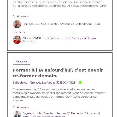
localiser encore plus. Dans cette conférence, nous explorerons ce
qui distingue réellement Articulate 360 AI des autres solutions : Une
...
Chairperson
Philippe LACROIX , Directeur Associé et Co-fondateur - ILDI
Speakers
Allison LAMOTTE , Rédactrice en chef, Messaging Design -
Articulate
Keynote
Former à l’IA aujourd’hui, c’est devoir
re-former demain.
Salle de conférences Las Vegas
15:00 –
15:25
Chaque semaine, l’IA se réinvente et avec elle, les usages, les
technologies apparaissent et disparaissent. Peut-on encore “former”
à quelque chose qui évolue en temps réel ? Cette conférence
explore ...
Chairperson
Evgeny LUKIN , Directeur Rennes SB Executive Education &
MBA - Rennes School of Business