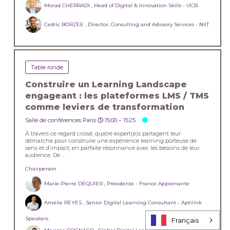
Morad CHERRADI , Head of Digital & Innovation Skills - UCB
Cedric BORZEE , Director, Consulting and Advisory Services - NIIT
Table ronde
Construire un Learning Landscape
engageant : les plateformes LMS / TMS
comme leviers de transformation
Salle de conférences Paris
15:00 –
15:25
À travers ce regard croisé, quatre expert(e)s partagent leur
démarche pour construire une expérience learning porteuse de
sens et d’impact, en parfaite résonnance avec les besoins de leur
audience. De ...
Chairperson
Marie-Pierre DEQUIER , Présidente - France Apprenante
Amélie REYES , Senior Digital Learning Consultant - Aptilink
Speakers
Français