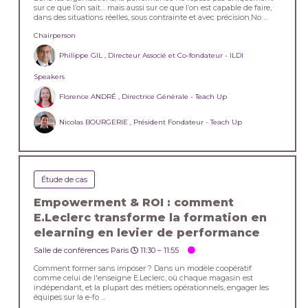
sur ce que l’on sait… mais aussi sur ce que l’on est capable de faire,
dans des situations réelles, sous contrainte et avec précision.No ...
Chairperson
Philippe GIL , Directeur Associé et Co-fondateur - ILDI
Speakers
Florence ANDRÉ , Directrice Générale - Teach Up
Nicolas BOURGERIE , Président Fondateur - Teach Up
Étude de cas
Empowerment & ROI : comment
E.Leclerc transforme la formation en
elearning en levier de performance
Salle de conférences Paris
11:30 –
11:55
Comment former sans imposer ? Dans un modèle coopératif
comme celui de l'enseigne E.Leclerc, où chaque magasin est
indépendant, et la plupart des métiers opérationnels, engager les
équipes sur la e-fo ...