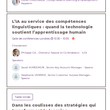
Lionel CHAUSSADE , Group Head of Learning & Development -
Assystem
L’IA au service des compétences
linguistiques : quand la technologie
soutient l’apprentissage humain
Salle de conférences Londres
10:30 –
10:55
Chairperson
Philippe GIL , Directeur Associé et Co-fondateur - ILDI
Speakers
Sarah KUREEMUN , Senior Key Account Manager - Speexx
Stéphanie VERRIER , Senior Customer Success Manager -
Speexx
Table ronde
Dans les coulisses des stratégies qui