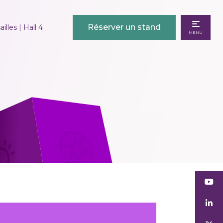
Réserver un stand
illes | Hall 4
MENU