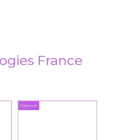
ogies France
Platinum
Platinum