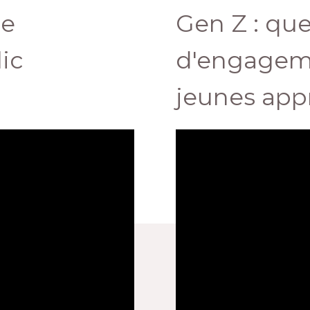
de
Gen Z : que
ic
d'engagem
jeunes app