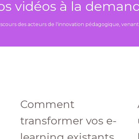
os vidéos à la deman
iscours des acteurs de l'innovation pédagogique, venan
Comment
transformer vos e-
learning existants