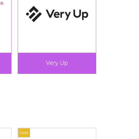
Very Up
360L
Gold
Gold