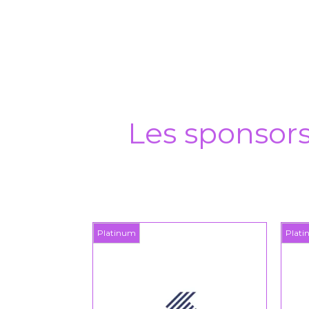
Les sponsor
Platinum
Plat