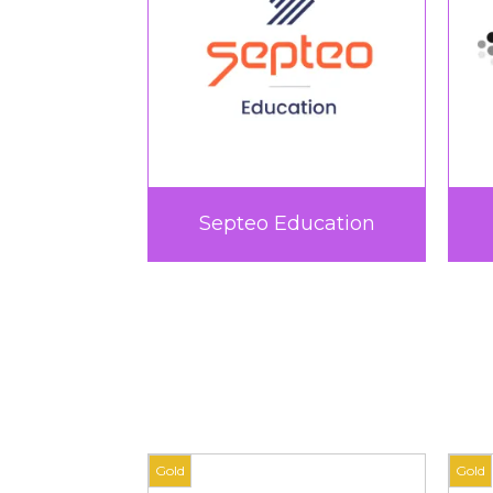
rtif
Septeo Education
Gold
Gold