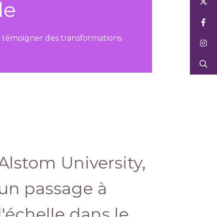
de
t témoigner des transformations
Alstom University,
un passage à
l'échelle dans le