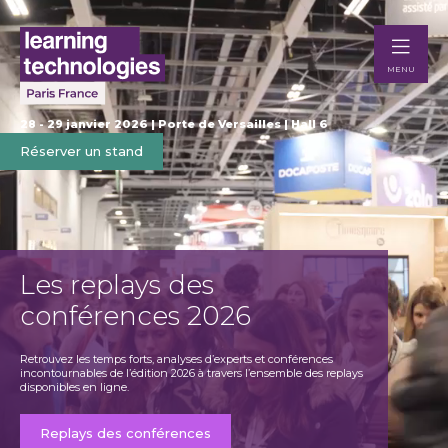
MENU
28 - 29 janvier 2026 | Porte de Versailles | Hall 6
Réserver un stand
Les replays des
Ex
conférences 2026
Te
Retrouvez les temps forts, analyses d’experts et conférences
Dévelop
incontournables de l’édition 2026 à travers l’ensemble des replays
busine
disponibles en ligne.
France.
Replays des conférences
Re