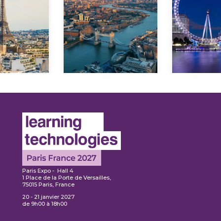
En savoir
avoir
plus
En s
lus
pl
Paris Expo - Hall 4
1 Place de la Porte de Versailles,
75015 Paris, France
20 - 21 janvier 2027
de 9h00 à 18h00