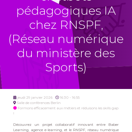
pédagogiques IA
chez RNSPF,
(Réseau numérique
du ministère des
Sports)
jeudi 29 janvier 2026
16:30 - 16:55
Salle de conférences Berlin
Formons efficacement aux métiers et réduisons les skills gap
!
Découvrez un projet collaboratif innovant entre Baber
Learning, agence e-learning, et le RNSPF, réseau numérique