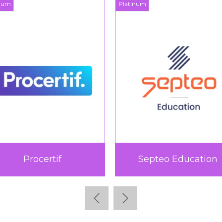
inum
Platinum
Teach Up
TICTAC Learn