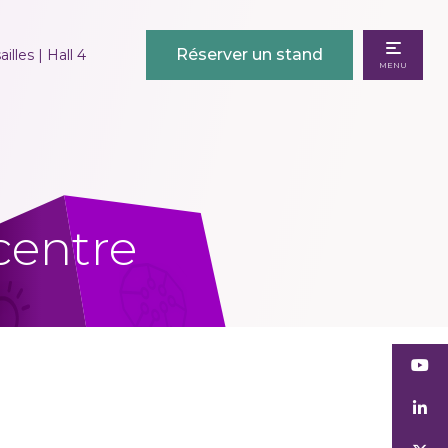
Réserver un stand
illes | Hall 4
MENU
centre