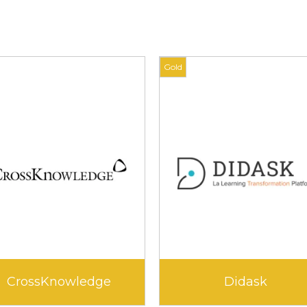
Gold
Gold
Edunao