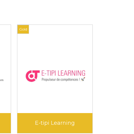
Gold
Klara
Kokoroe