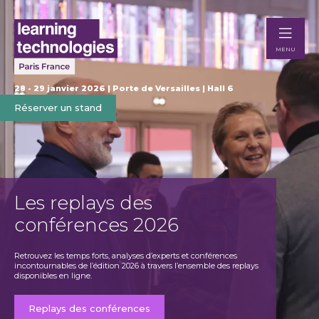
MENU
28 - 29 janvier 2026 | Porte de Versailles | Hall 6
Réserver un stand
Les replays des
Ex
conférences 2026
Te
Retrouvez les temps forts, analyses d’experts et conférences
Dévelop
incontournables de l’édition 2026 à travers l’ensemble des replays
busine
disponibles en ligne.
France.
Replays des conférences
Re