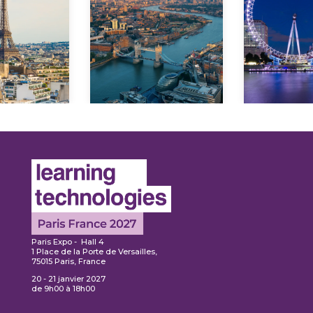
En savoir
avoir
plus
En s
lus
pl
Paris Expo - Hall 4
1 Place de la Porte de Versailles,
75015 Paris, France
20 - 21 janvier 2027
de 9h00 à 18h00