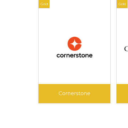
Gold
Didask
E-tipi Learning