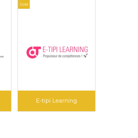
Gold
Gold
ao
Klara