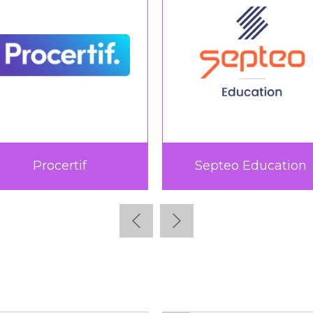
Teach Up
TICTAC Learn