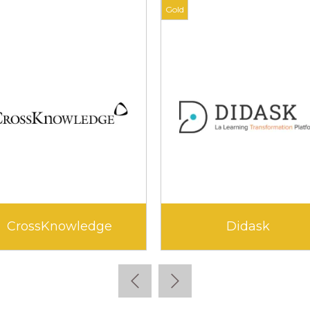
Gold
Gold
Edflex
Edun