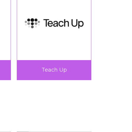
Very Up
360L