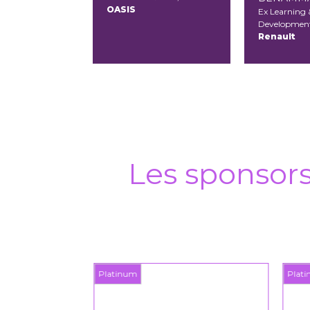
OASIS
Ex Learning 
Development
Renault
Les sponsor
Platinum
Plat