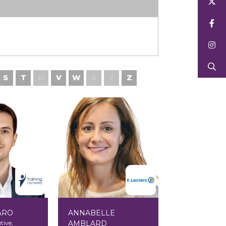
S
T
U
V
W
X
Y
Z
ARO
ANNABELLE
tive,
AMBLARD