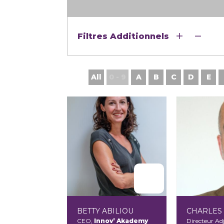
Filtres Additionnels
All
0 - 9
A
B
C
D
E
BETTY ABILIOU
CHARLES 
CEO,
Innov’ Akademy
Directeur Ad