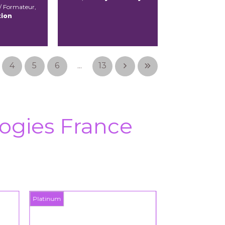
/ Formateur,
tion
4
5
6
...
13
ogies France
Platinum
Platinum