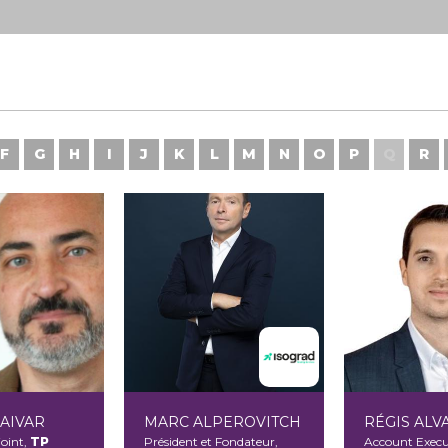
F
G
H
I
J
K
L
M
N
O
P
Q
R
AIVAR
MARC ALPEROVITCH
RÉGIS ALV
joint,
TP
Président et Fondateur,
Account Execu