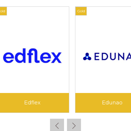
Gold
Edunao
Klara