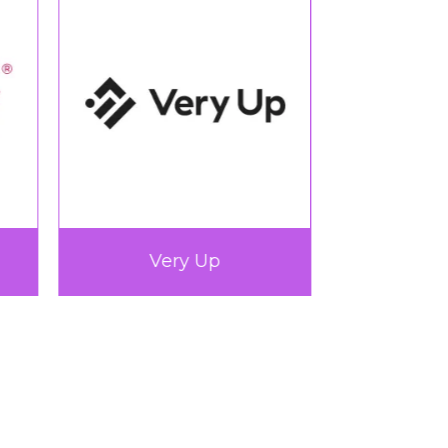
Very Up
360L