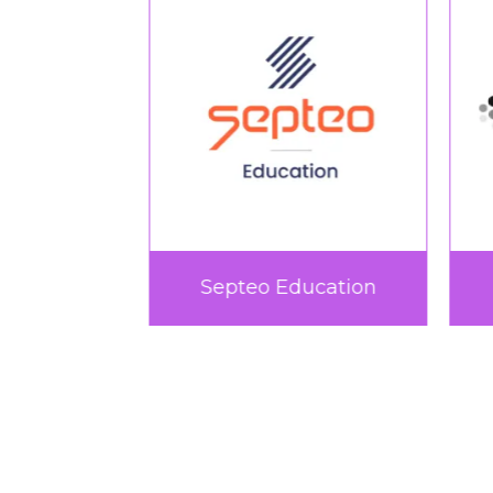
rtif
Septeo Education