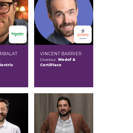
ARBALAT
VINCENT BARRIER
,
Directeur,
Wedof &
lectric
CertiPlace