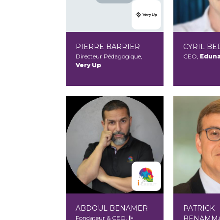
PIERRE BARRIER
CYRIL BE
Directeur Pédagogique,
CEO,
Eduna
Very Up
ABDOUL BENAMER
PATRICK
Fondateur & CEO,
I-
BENAMM