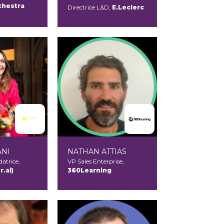
chestra
Directrice L&D,
E.Leclerc
ANI
NATHAN ATTIAS
atrice,
VP Sales Enterprise,
.ai)
360Learning