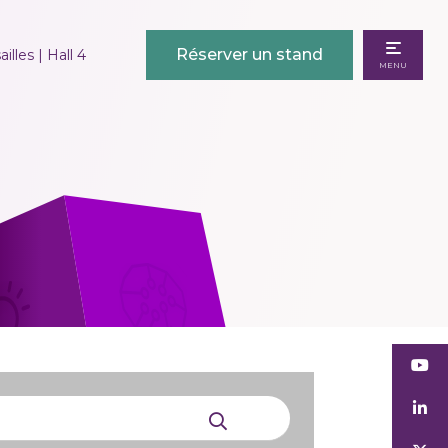
Réserver un stand
illes | Hall 4
MENU