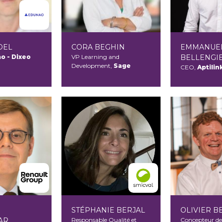
DEL
CORA BEGHIN
EMMANUE
o - Dixeo
VP Learning and
BELLENGI
Development,
Sage
CEO,
Aptilin
STÉPHANIE BERJAL
OLIVIER B
AR
Responsable Qualité et
Concepteur de