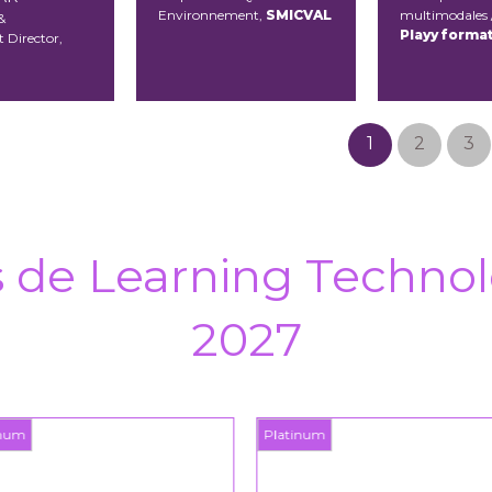
Environnement,
SMICVAL
multimodales 
&
Playy forma
 Director,
1
2
3
s de Learning Technol
2027
inum
Platinum