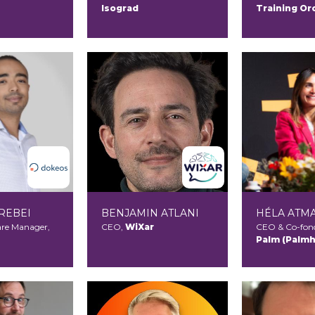
Isograd
Training Or
REBEI
BENJAMIN ATLANI
HÉLA ATM
re Manager,
CEO,
WiXar
CEO & Co-fond
Palm (Palmhr