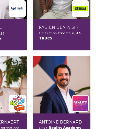
L
FABIEN BEN N’SIR
ER
COO et co-fondateur,
33
TRUCS
k
ERNAERT
ANTOINE BERNARD
 formations
CEO,
Reality Academy