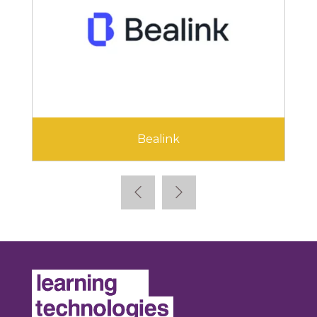
Cegid