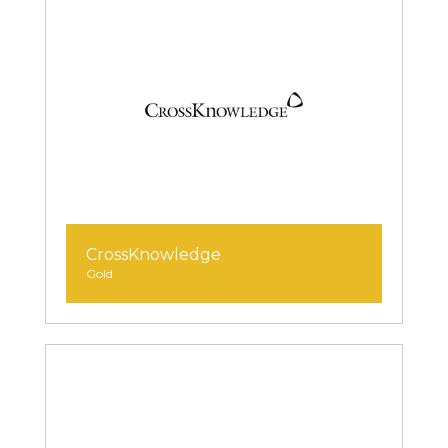
CrossKnowledge
Gold