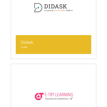
Didask
Gold