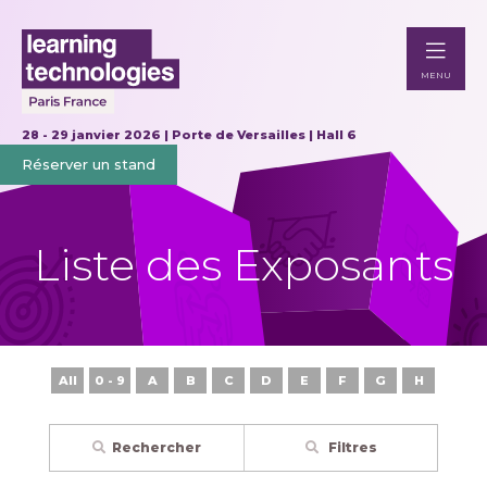
MENU
28 - 29 janvier 2026 | Porte de Versailles | Hall 6
Réserver un stand
Liste des Exposants
All
0 - 9
A
B
C
D
E
F
G
H
I
Rechercher
Filtres