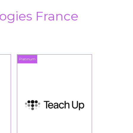
ogies France
Platinum
Platinum