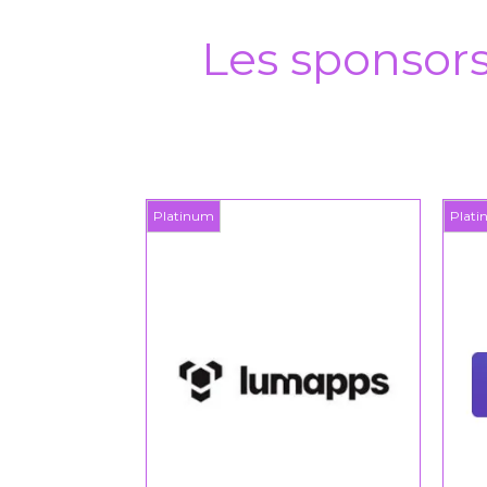
Les sponsor
Platinum
Platinum