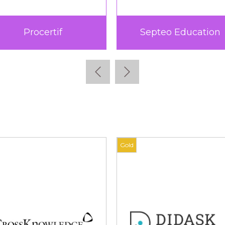
teo Education
Teach Up
Gold