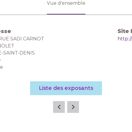
Vue d'ensemble
esse
Site 
 RUE SADI CARNOT
http:
NOLET
E-SAINT-DENIS
0
ce
Liste des exposants