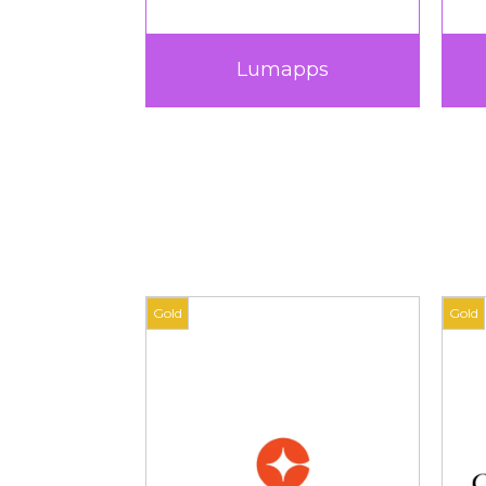
Procertif
Sep
Gold
Gold