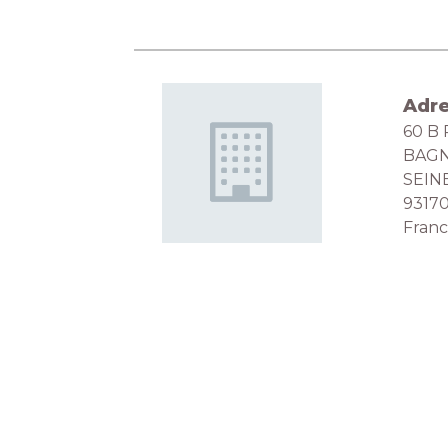
Adr
60 B
BAG
SEIN
9317
Fran