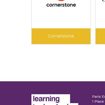
Cornerstone
Paris E
1 Place 