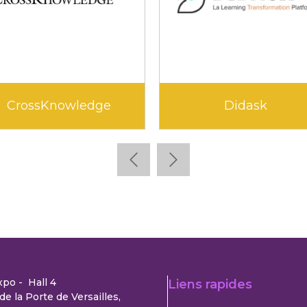
CrossKnowledge
Didask
xpo - Hall 4
Liens rapides
de la Porte de Versailles,