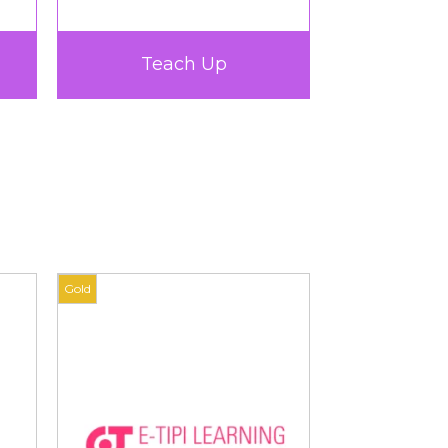
TICTAC Learn
Very U
Gold
Gold