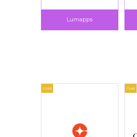
Procertif
Septeo Ed
Gold
Gold