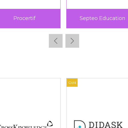
ucation
Teach Up
Gold