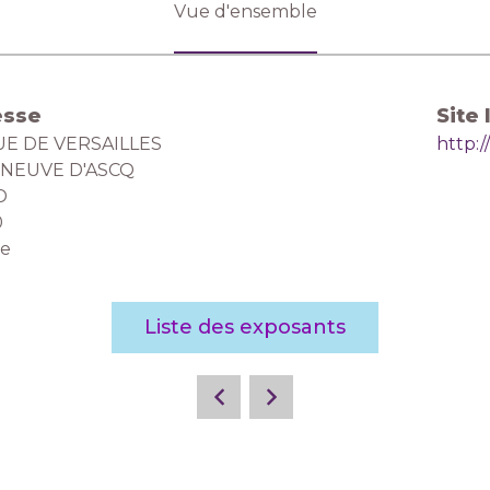
Vue d'ensemble
esse
Site 
RUE DE VERSAILLES
http:
ENEUVE D'ASCQ
D
0
ce
Liste des exposants