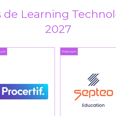
s de Learning Technol
2027
Platinum
Plati