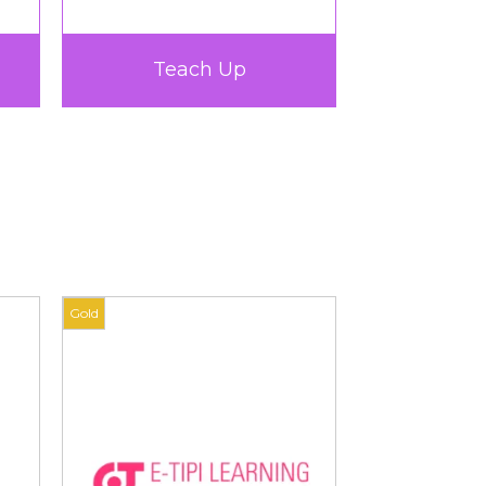
TICTAC Learn
Very Up
Gold
Gold