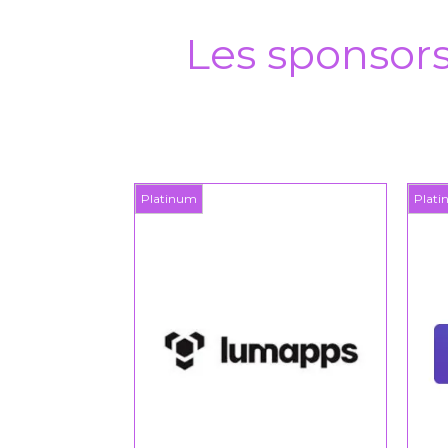
Les sponsor
Platinum
Platinum