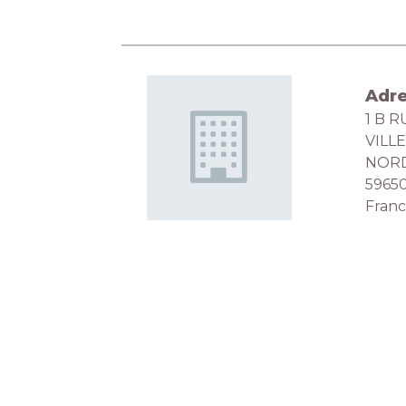
Adr
1 B 
VILL
NOR
5965
Fran