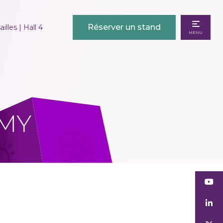
Réserver un stand
illes | Hall 4
MENU
MY