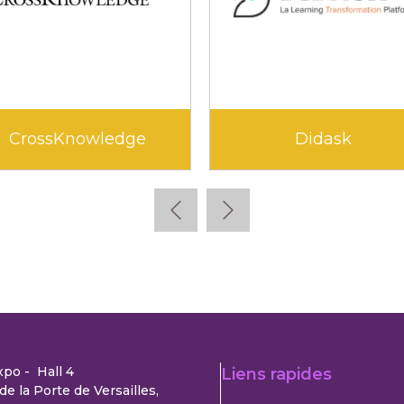
CrossKnowledge
Didask
xpo - Hall 4
Liens rapides
de la Porte de Versailles,