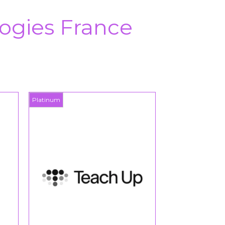
ogies France
num
Platinum