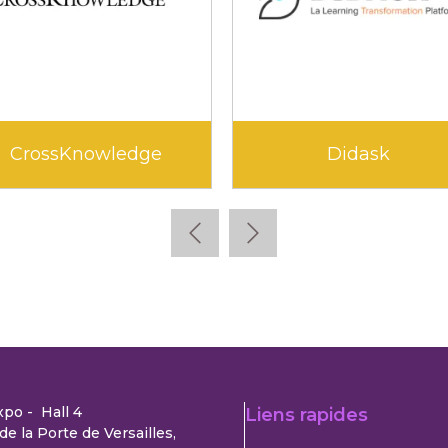
CrossKnowledge
Didask
xpo - Hall 4
Liens rapides
de la Porte de Versailles,