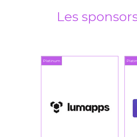
Les sponsor
Platinum
Plat