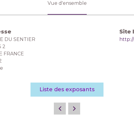
Vue d'ensemble
esse
Site 
UE DU SENTIER
http:
S 2
DE FRANCE
2
ce
Liste des exposants