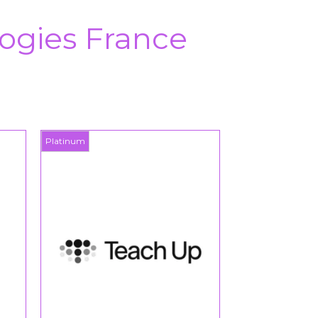
ogies France
Platinum
Platinum