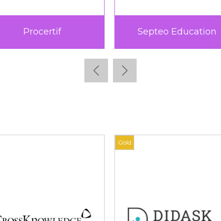
Procertif
Septeo Education
Gold