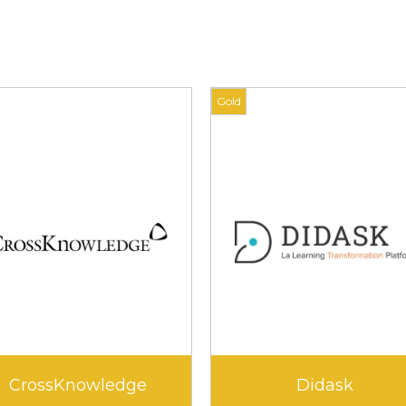
Gold
Edunao
Klara