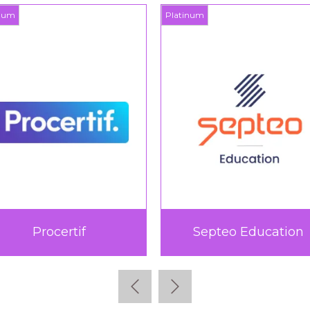
inum
Platinum
Teach Up
TICTAC Learn