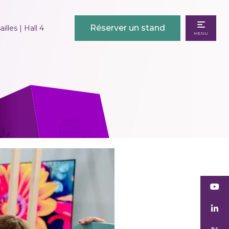
Réserver un stand
illes | Hall 4
MENU