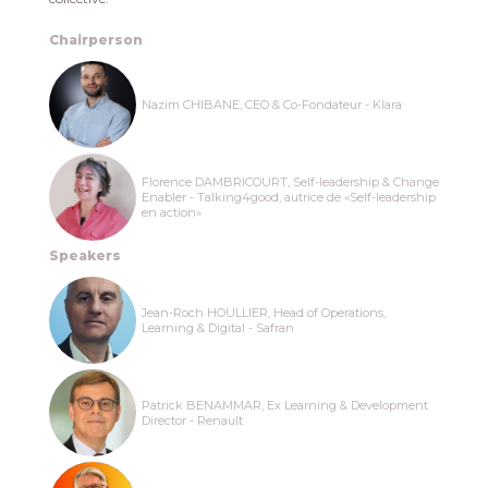
Chairperson
Nazim CHIBANE, CEO & Co-Fondateur - Klara
Florence DAMBRICOURT, Self-leadership & Change
Enabler - Talking4good, autrice de «Self-leadership
en action»
Speakers
Jean-Roch HOULLIER, Head of Operations,
Learning & Digital - Safran
Patrick BENAMMAR, Ex Learning & Development
Director - Renault