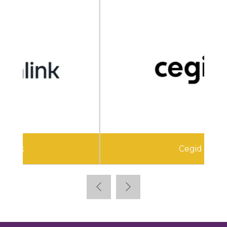
Cegid