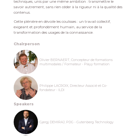
techniques, unis par une même ambition : transmettre le
savoir autrement, sans rien céder à la rigueur ni à la qualité des
contenus.
Cette plénière en dévoile les coulisses : un travail collectif,
exigeant et profondément humain, au service de la
transformation des usages de la connaissance.
Chairperson
Olivier BERNAERT, Concepteur de formations
multimodales / Formateur - Playy formation
Philippe LACROIX, Directeur Associé et Co-
fondateur - ILDI
Speakers
Gjergj DEMIRAJ, PDG - Gutenberg Technology