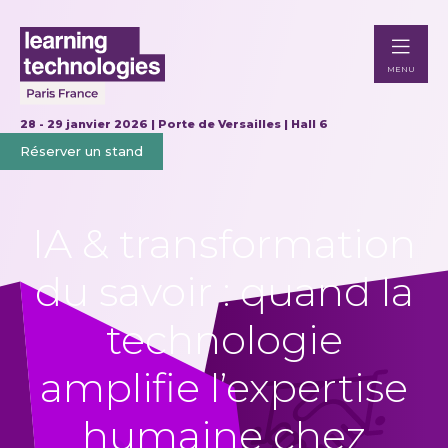
MENU
28 - 29 janvier 2026 | Porte de Versailles | Hall 6
Réserver un stand
IA & transformation
du savoir : quand la
technologie
amplifie l’expertise
humaine chez