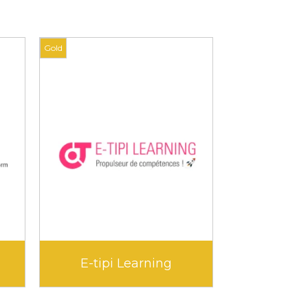
Gold
Gold
E-tipi Learning
Ed