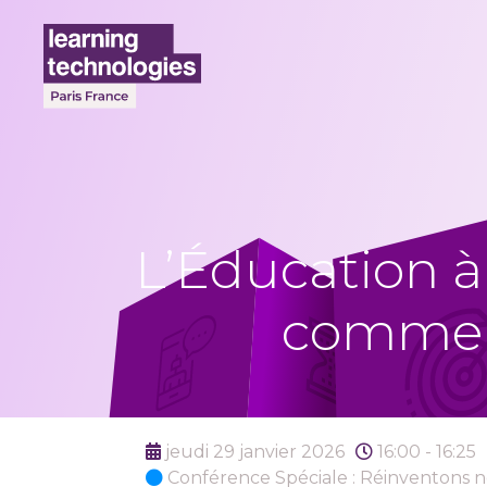
L’Éducation à 
comment
jeudi 29 janvier 2026
16:00 - 16:25
Conférence Spéciale : Réinventons n