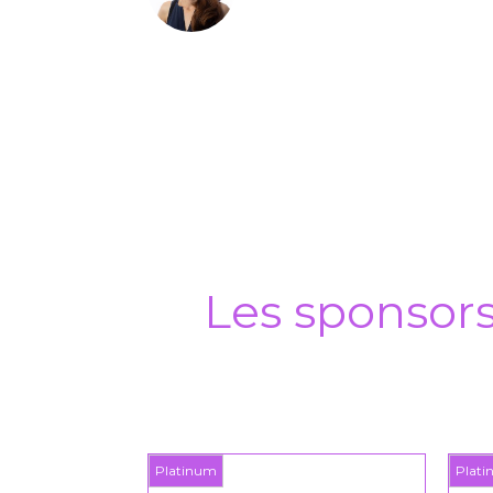
Les sponsor
Platinum
Plat