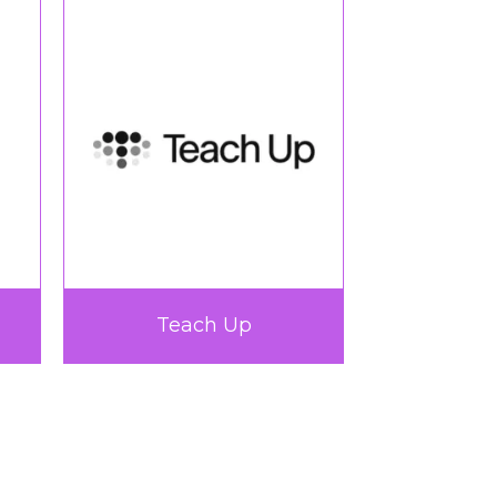
Teach Up
TICTA