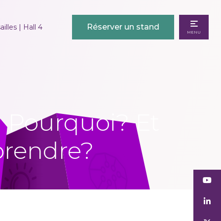
Réserver un stand
illes | Hall 4
MENU
 ? Pourquoi? Et
prendre?