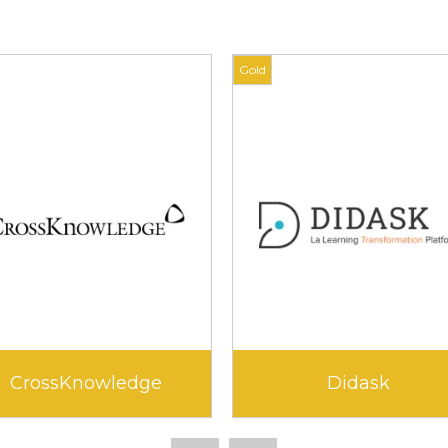
Gold
CrossKnowledge
Didask