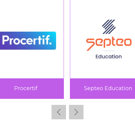
Procertif
Septeo Education