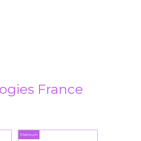
ogies France
Platinum
Platinum