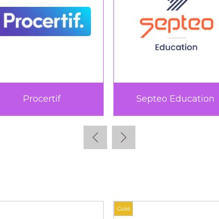
n
Teach Up
TICT
Gold