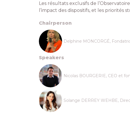
Les résultats exclusifs de l’Observatoir
l’impact des dispositifs, et les priorit
Chairperson
Delphine MONCORGÉ, Fondatrice
Speakers
Nicolas BOURGERIE, CEO et fon
Solange DERREY WEHBE, Direct