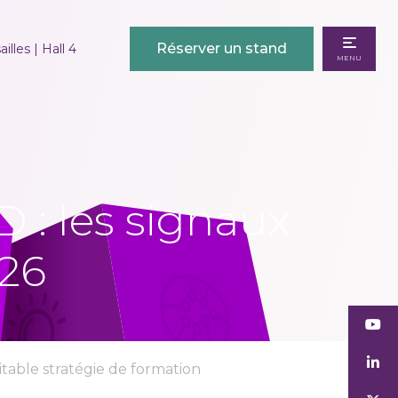
Réserver un stand
illes | Hall 4
MENU
D : les signaux
026
table stratégie de formation