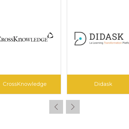
CrossKnowledge
Didask