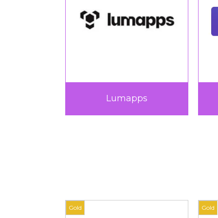
Procertif
Septeo Educatio
Gold
Gold