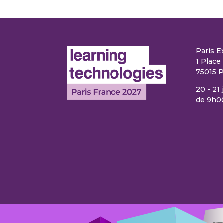
Paris E
1 Place 
75015 P
20 - 21
de 9h0