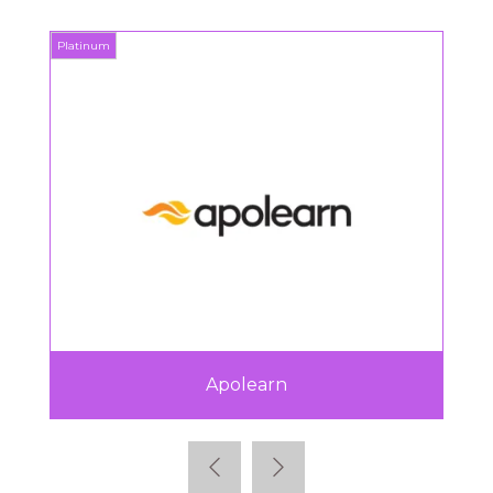
Platinum
Platin
Apolearn