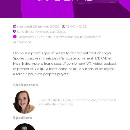
mercredi 28 janvier 2026
12:00 - 12:25
Salle de conférences Las Vegas
Dessinons l’avenir de la formation pour apprendre
autrement
On vous a promis que mixer les formats allait tout changer.
Spoiler : c'est vrai, mais pas n'importe comment. L'EFAB et
Kwark décryptent leur dispositif combinant VR, vidéo, podcast
et présentiel. Ce qui a fonctionné, ce qui a surpris, et les leçons
à retenir pour vos propres projets.
Chairperson
Lucie DHORNE, Autrice, conférencière, formatrice &
consultante - Creativ’ip
Speakers