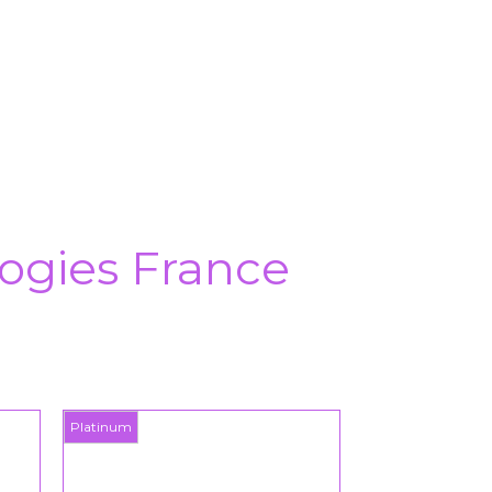
ogies France
num
Platinum