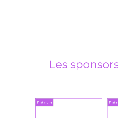
Les sponsor
Platinum
Platinum