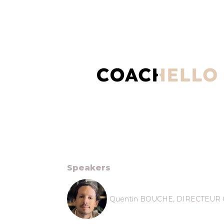
Speakers
Quentin BOUCHE, DIRECTEUR G