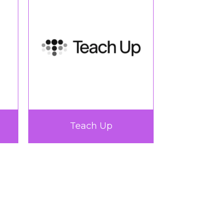
TICTAC Learn
Very Up