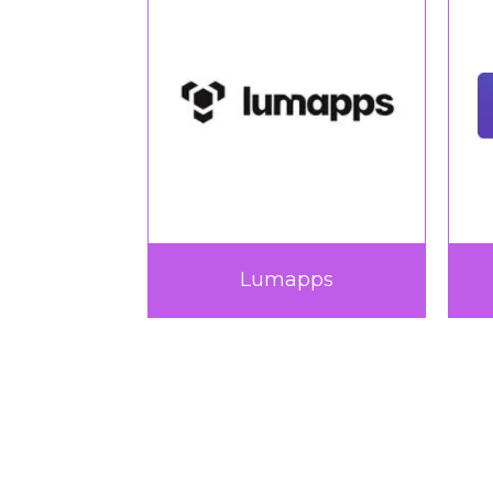
Procertif
Septeo Ed