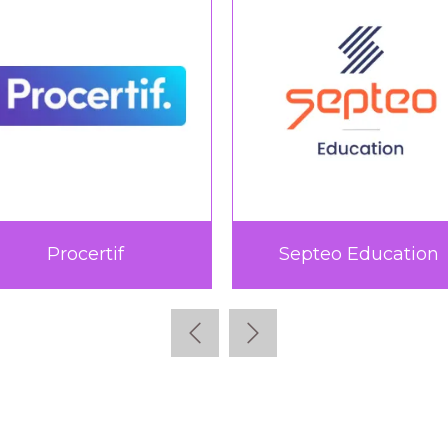
ucation
Teach Up