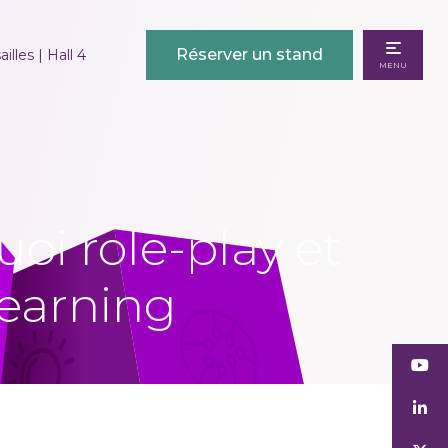
Réserver un stand
illes | Hall 4
MENU
uoi role-play et
learning