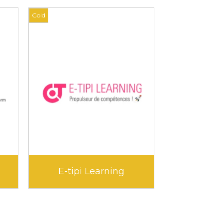
Gold
Gold
E-tipi Learning
Ed