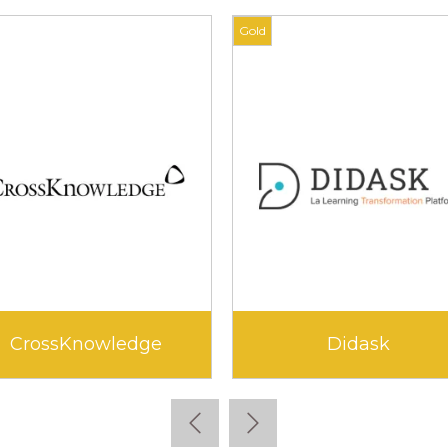
Gold
CrossKnowledge
Didask