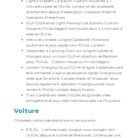
Ligne Elizabeth La station Custom House est à 2
minutes à pied de l'ExCeL London et est accessible
directement depuis Paddington, Liverpool Street et
l'aéroport d'Heathrow.
DLR (Docklands Light Railway) Les stations Custom
House et Prince Regent sont toutes deux à 2 minutes à
pied de l'ExCeL.
Métro de Londres La ligne Jubilee est l'itinéraire
souterrain le plus rapide vers l'ExCeL London.
Descendez à Canning Town sur la ligne Jubilee et
changez pour un train DLR en direction de Beckton
pour l'ExCeL : Custom House ou Prince Regent.
London Overground Le DLR et la ligne Jubilee peuvent
être connectés à partir de plusieurs lignes Overground
telles que Stratford, Canada Water et Shadwell. Vous
pouvez également rejoindre l'Overground et vous
rendre à l'ExCeL London depuis Euston.
Train Londres est reliée à toutes les grandes villes
d'Angleterre et aux villes internationales via l'Eurostar.
Voiture
Choisissez votre code postal parmi les suivants :
E16 1XL : L'entrée ouest, lorsque vous voyagez vers
l'ExCeL depuis le tunnel de Blackwall, Limehouse Link,