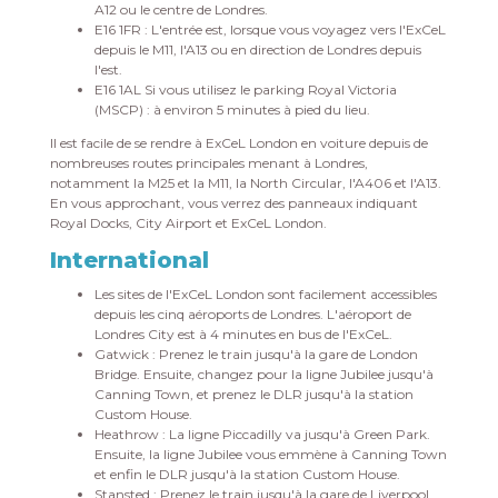
A12 ou le centre de Londres.
E16 1FR : L'entrée est, lorsque vous voyagez vers l'ExCeL
depuis le M11, l'A13 ou en direction de Londres depuis
l'est.
E16 1AL Si vous utilisez le parking Royal Victoria
(MSCP) : à environ 5 minutes à pied du lieu.
Il est facile de se rendre à ExCeL London en voiture depuis de
nombreuses routes principales menant à Londres,
notamment la M25 et la M11, la North Circular, l'A406 et l'A13.
En vous approchant, vous verrez des panneaux indiquant
Royal Docks, City Airport et ExCeL London.
International
Les sites de l'ExCeL London sont facilement accessibles
depuis les cinq aéroports de Londres. L'aéroport de
Londres City est à 4 minutes en bus de l'ExCeL.
Gatwick : Prenez le train jusqu'à la gare de London
Bridge. Ensuite, changez pour la ligne Jubilee jusqu'à
Canning Town, et prenez le DLR jusqu'à la station
Custom House.
Heathrow : La ligne Piccadilly va jusqu'à Green Park.
Ensuite, la ligne Jubilee vous emmène à Canning Town
et enfin le DLR jusqu'à la station Custom House.
Stansted : Prenez le train jusqu'à la gare de Liverpool