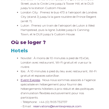
Street, puis la Circle Line jusqu'à Tower Hill, et le DLR
jusqu'à la station Custom House.
London City : Prenez le bus 473 à l'aéroport de Londres
City (stand J) jusqu'à la gare routière de Prince Regent
(arrêt T).
Luton : Prenez un train de l'aéroport de Luton à West
Hampstead, puis la ligne Jubilee jusqu'à Canning
Town, et le DLR jusqu'à Custom House.
Où se loger ?
Hotels
Novotel : À moins de 10 minutes à pied de l'ExCeL
London avec restaurant, Wi-Fi gratuit et vue sur la
rivière.
Ibis : À 10 minutes à pied du lieu avec restaurant, Wi-Fi
gratuit et espaces salon/bar.
Event Express
: Nous nous sommes associés à l'agence
spécialisée en hébergement
pour fournir des
hébergements hôteliers à prix réduit et des politiques
d'annulation flexibles exclusivement pour nos
participants.
- Téléphone : +44 (0) 1905 732737
- Email :
reservations@eventexpressuk.com