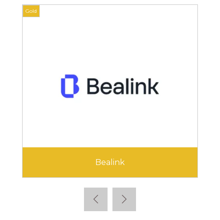
Gold
Gol
Cegid