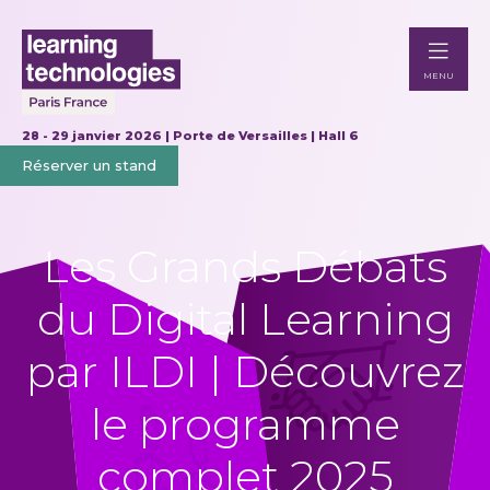
MENU
28 - 29 janvier 2026 | Porte de Versailles | Hall 6
Réserver un stand
Les Grands Débats
du Digital Learning
par ILDI | Découvrez
le programme
complet 2025