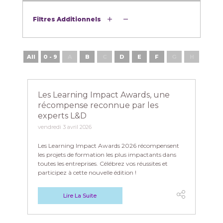
Filtres Additionnels
All
0 - 9
A
B
C
D
E
F
G
H
I
Les Learning Impact Awards, une
récompense reconnue par les
experts L&D
vendredi 3 avril 2026
Les Learning Impact Awards 2026 récompensent
les projets de formation les plus impactants dans
toutes les entreprises. Célébrez vos réussites et
participez à cette nouvelle édition !
Lire La Suite