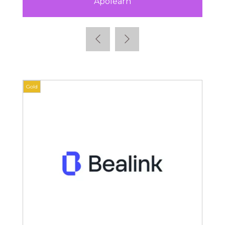
Apolearn
Gold
Gold