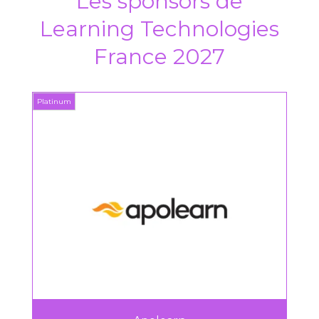
Les sponsors de
Learning Technologies
France 2027
inum
Platinum