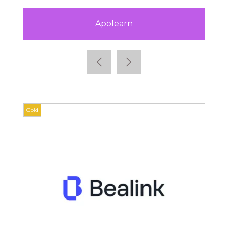
Apolearn
Gold
Gold