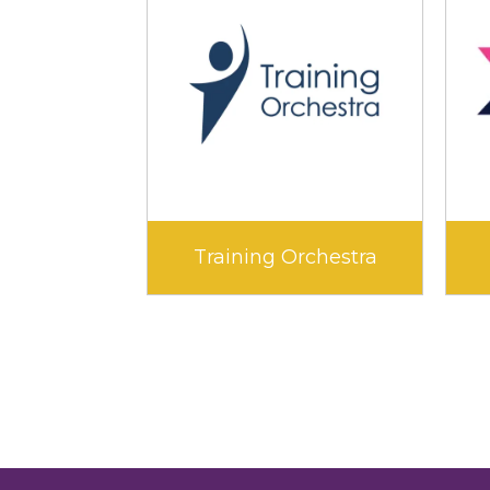
xx
Training Orchestra