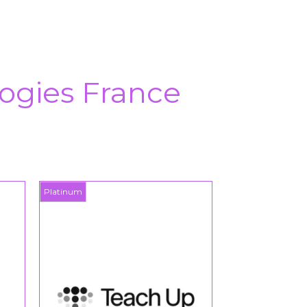
ogies France
Platinum
Platinum