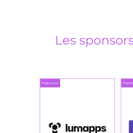
Les sponsor
Platinum
Plat