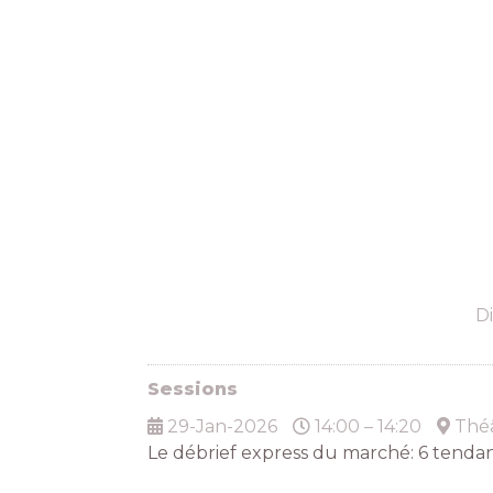
D
Sessions
29-Jan-2026
14:00 – 14:20
Théâ
Le débrief express du marché: 6 tenda