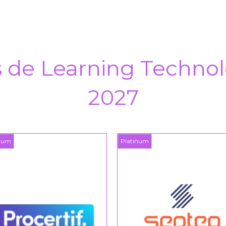
s de Learning Technol
2027
inum
Platinum