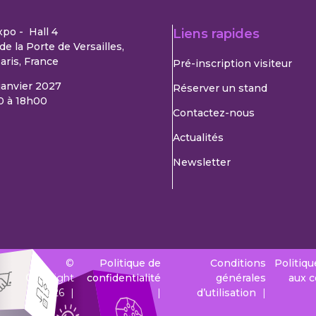
xpo - Hall 4
Liens rapides
de la Porte de Versailles,
aris, France
Pré-inscription visiteur
 janvier 2027
Réserver un stand
0 à 18h00
Contactez-nous
Actualités
Newsletter
©
Politique de
Conditions
Politiqu
Copyright
confidentialité
générales
aux 
2026
d’utilisation