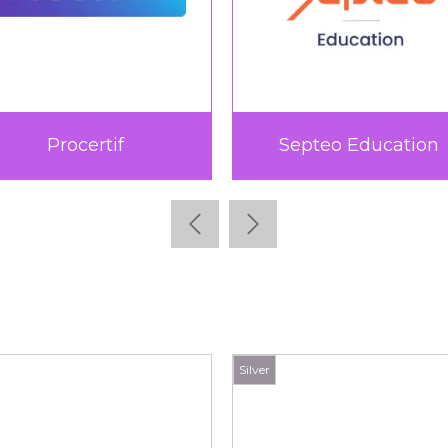
Procertif
Septeo Education
Silver