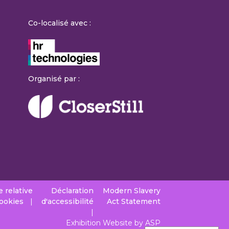
Co-localisé avec :
Organisé par :
e relative
Déclaration
Modern Slavery
cookies
d'accessibilité
Act Statement
Exhibition Website by ASP