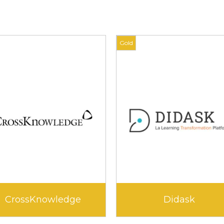
Gold
Edunao
Klara