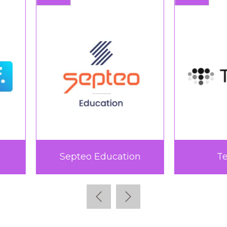
Teach Up
TICTAC Learn