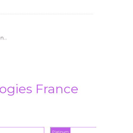
in…
ogies France
Platinum
Platinum