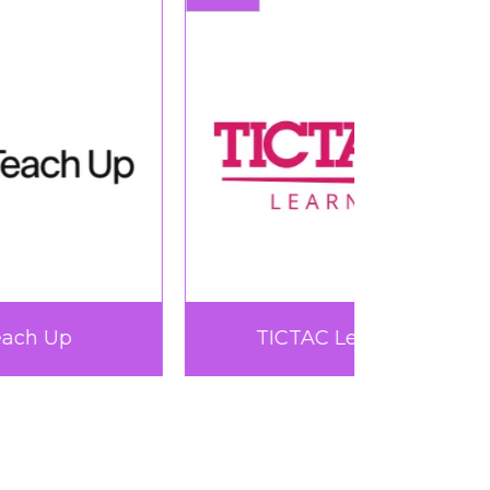
Very Up
360L