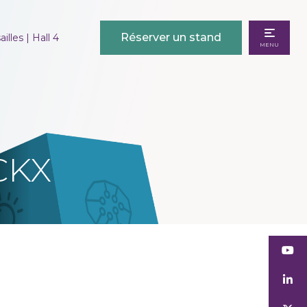
Réserver un stand
illes | Hall 4
MENU
CKX