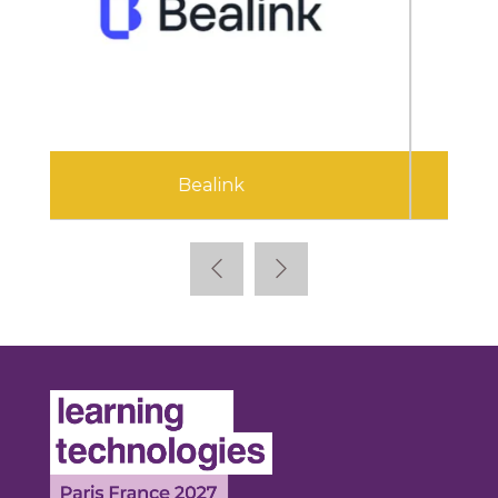
Cegid