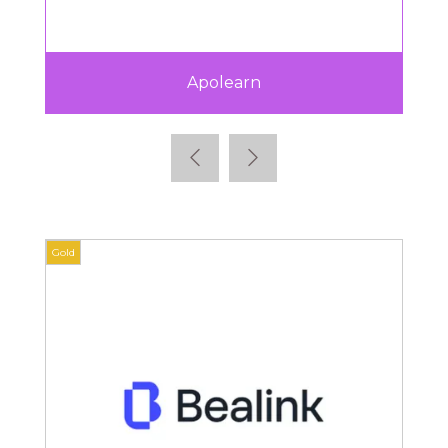
Apolearn
Gold
Gold