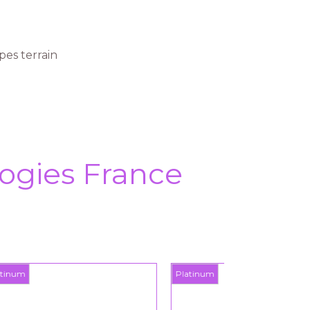
es terrain
ogies France
Platinum
Platinum