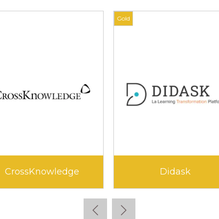
Gold
Gold
Edunao
Klara