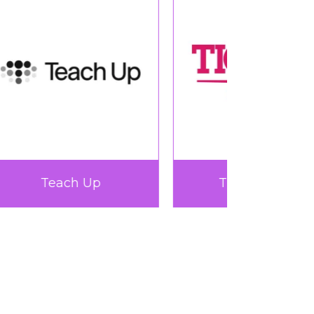
Very Up
360L