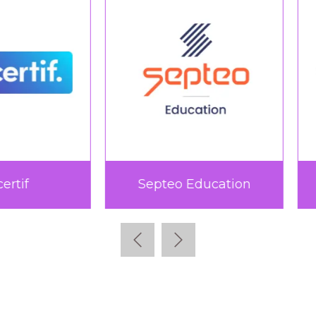
Teach Up
TICTAC Learn