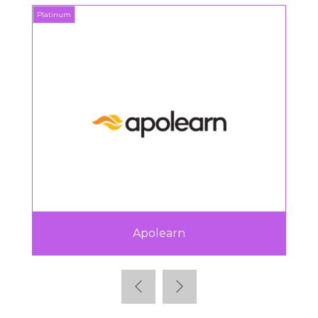
Platinum
Platin
Apolearn