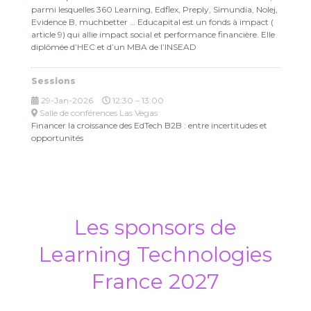
parmi lesquelles 360 Learning, Edflex, Preply, Simundia, Nolej,
Evidence B, muchbetter … Educapital est un fonds à impact (
article 9) qui allie impact social et performance financière. Elle
diplômée d’HEC et d’un MBA de l’INSEAD
Sessions
29-Jan-2026
12:30 – 13:00
Salle de conférences Las Vegas
Financer la croissance des EdTech B2B : entre incertitudes et
opportunités
Les sponsors de
Learning Technologies
France 2027