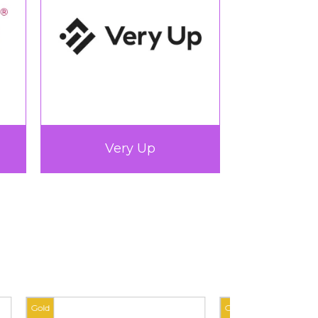
Very Up
360L
Gold
Gold