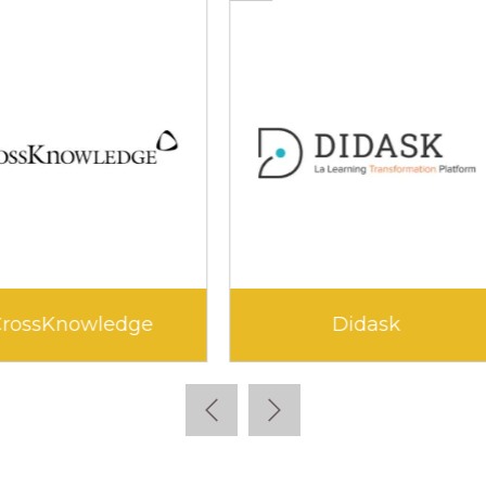
Edunao
Klara