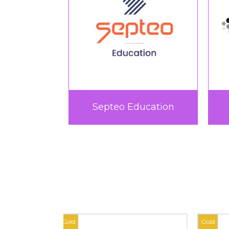
rtif
Septeo Education
Gold
Gold