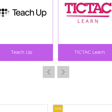
Teach Up
TICTAC Learn
Gold