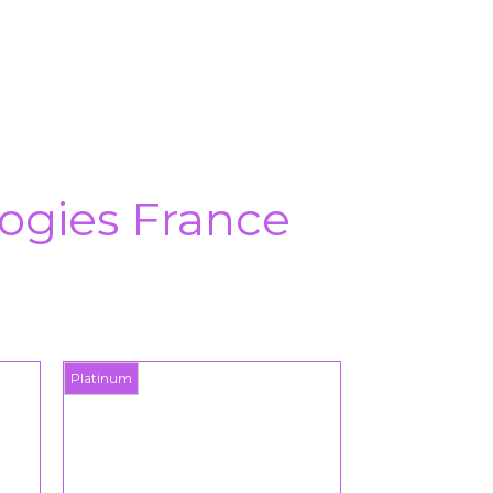
ogies France
Platinum
Platinum