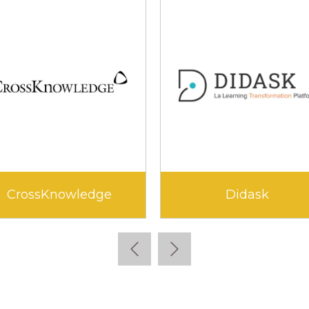
Edunao
Kla