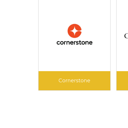
E-tipi Learning
Edflex