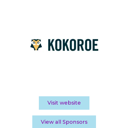
Visit website
View all Sponsors