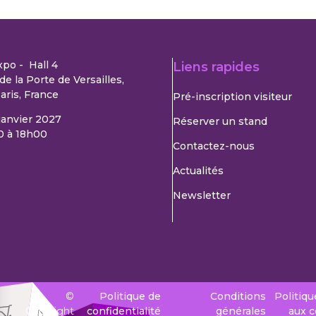
xpo - Hall 4
Liens rapides
de la Porte de Versailles,
aris, France
Pré-inscription visiteur
 janvier 2027
Réserver un stand
0 à 18h00
Contactez-nous
Actualités
Newsletter
©
Politique de
Conditions
Politiqu
Copyright
confidentialité
générales
aux 