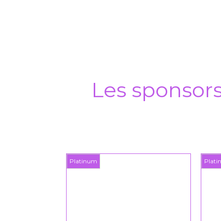
Les sponsor
Platinum
Plat