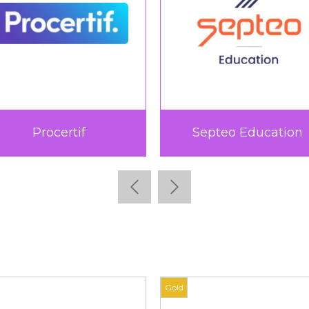
Teach Up
TICTAC Learn
Gold
Gold