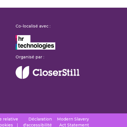
Co-localisé avec :
Organisé par :
e relative
Déclaration
Modern Slavery
cookies
d'accessibilité
Act Statement