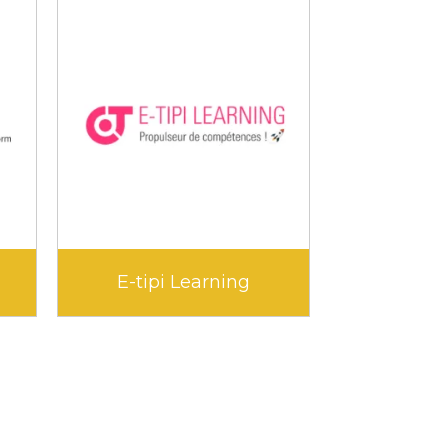
ra
Kokoroe