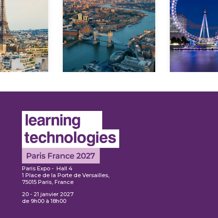
En savoir
avoir
plus
En s
lus
pl
Paris Expo - Hall 4
1 Place de la Porte de Versailles,
75015 Paris, France
20 - 21 janvier 2027
de 9h00 à 18h00