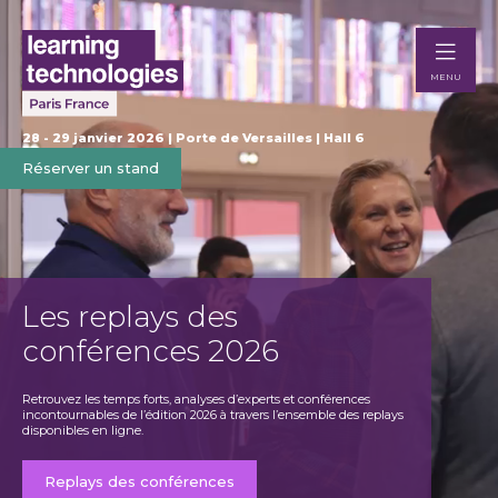
MENU
28 - 29 janvier 2026 | Porte de Versailles | Hall 6
Réserver un stand
Les replays des
Ex
conférences 2026
Te
Retrouvez les temps forts, analyses d’experts et conférences
Dévelop
incontournables de l’édition 2026 à travers l’ensemble des replays
busine
disponibles en ligne.
France.
Replays des conférences
Re