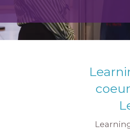
Learni
coeur
L
Learning