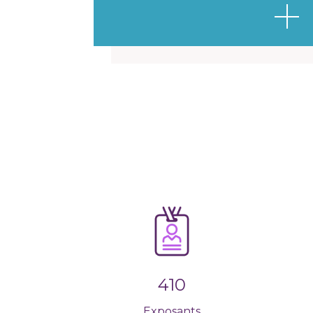
410
Exposants