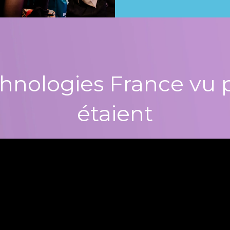
hnologies France vu p
étaient