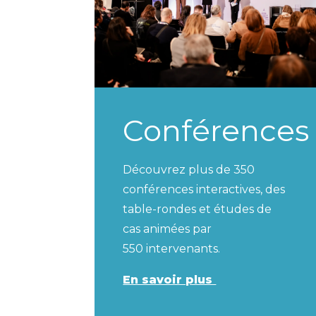
Conférences
Découvrez plus de 350
conférences interactives, des
table-rondes et études de
cas animées par
550 intervenants.
En savoir plus