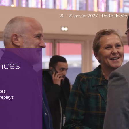
20 - 21 janvier 2027 | Porte de Versa
nces
Exposez à Lear
Technologies F
ces
Développez votre visibilité et créez 
replays
au cœur du plus grand écosystème L
Recevoir la brochure et le plan du s