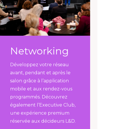
Networking
Développez votre réseau
avant, pendant et après le
salon grâce à l’application
mobile et aux rendez-vous
programmés. Découvrez
également l’Executive Club,
une expérience premium
réservée aux décideurs L&D.