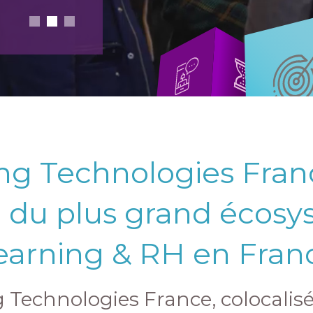
ng Technologies Fran
 du plus grand écos
earning & RH en Fran
 Technologies France, colocalis