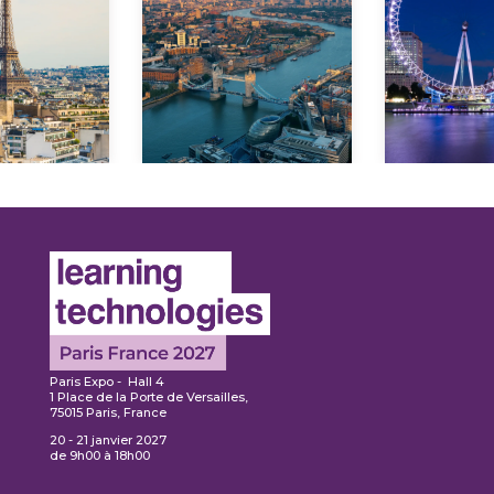
En savoir
avoir
plus
En s
lus
pl
Paris Expo - Hall 4
1 Place de la Porte de Versailles,
75015 Paris, France
20 - 21 janvier 2027
de 9h00 à 18h00