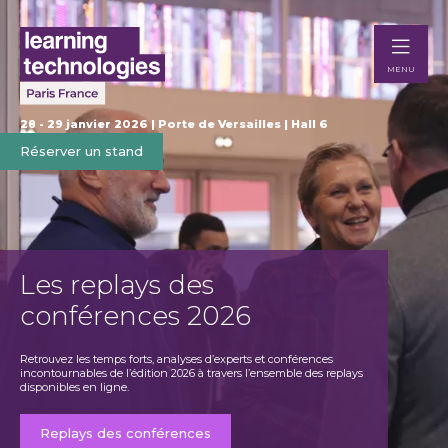
MENU
28 - 29 janvier 2026 | Porte de Versailles | Hall 6
Réserver un stand
Les replays des
Ex
conférences 2026
Te
Retrouvez les temps forts, analyses d’experts et conférences
Dévelop
incontournables de l’édition 2026 à travers l’ensemble des replays
busine
disponibles en ligne.
France.
Replays des conférences
Re