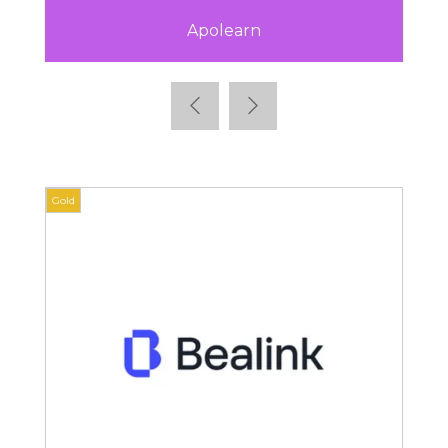
Apolearn
Gold
Gold