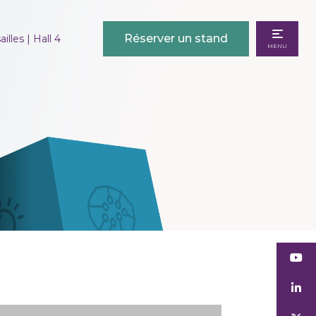
Réserver un stand
illes | Hall 4
MENU