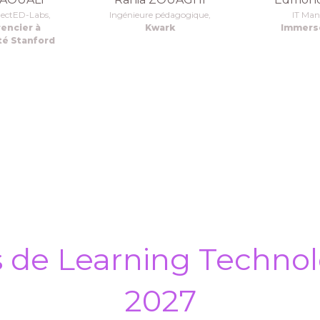
ectED-Labs,
Ingénieure pédagogique,
IT Man
encier à
Kwark
Immersc
ité Stanford
s de Learning Technol
2027