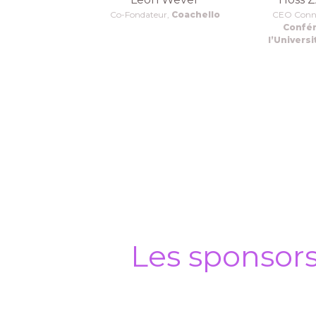
Co-Fondateur,
Coachello
CEO Conn
Confér
l’Univers
Les sponsor