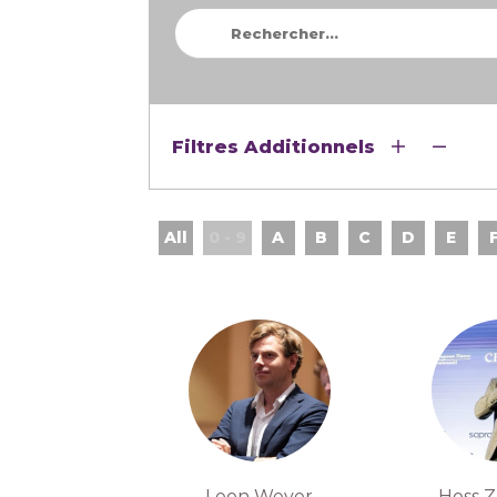
Filtres Additionnels
All
0 - 9
A
B
C
D
E
Leon Wever
Hoss 