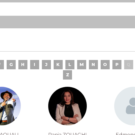
F
G
H
I
J
K
L
M
N
O
P
Q
Z
ZAOUALI
Rania ZOUAGHI
Edmond