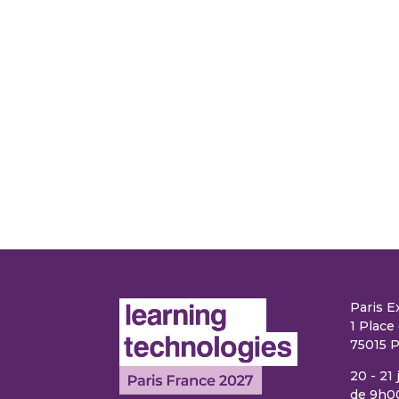
Paris E
1 Place 
75015 P
20 - 21
de 9h0