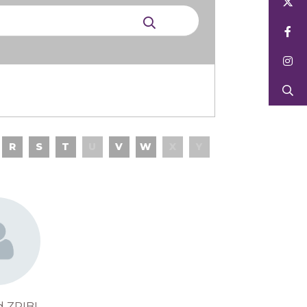
R
S
T
U
V
W
X
Y
 ZRIBI