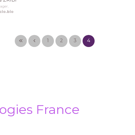
ager,
io.bio
1
2
3
4
ogies France