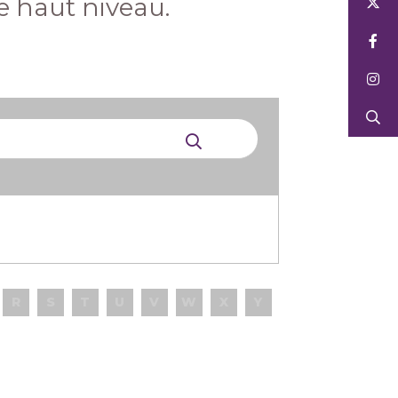
 haut niveau.
R
S
T
U
V
W
X
Y