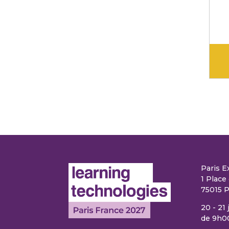
Paris E
1 Place 
75015 P
20 - 21
de 9h0