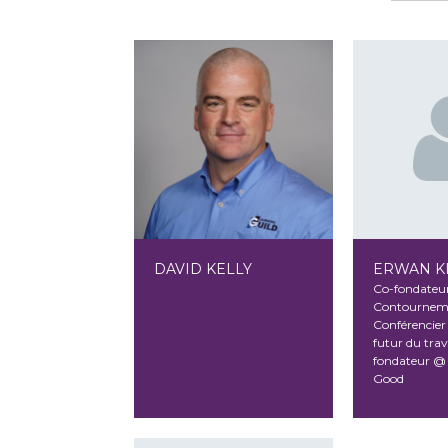
DAVID KELLY
ERWAN K
Co-fondateu
Contournem
Conférencier 
futur du trav
fondateur @
Good