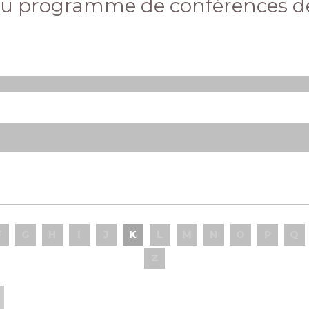
au programme de conférences de
F
G
H
I
J
K
L
M
N
O
P
Q
Z