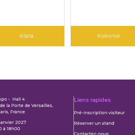
Klara
Kokoroe
xpo - Hall 4
Liens rapides
de la Porte de Versailles,
aris, France
Pré-inscription visiteur
 janvier 2027
Réserver un stand
0 à 18h00
Contactez-nous