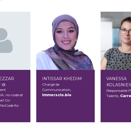
EZZAR
INTISSAR KHEDIM
VANESSA
r @
Chargé de
KOLASNIE
ent
Communication,
Responsable 
IA, no-code et
Immerscio.bio
Talents,
Carr
ail Co-
 NoCode for