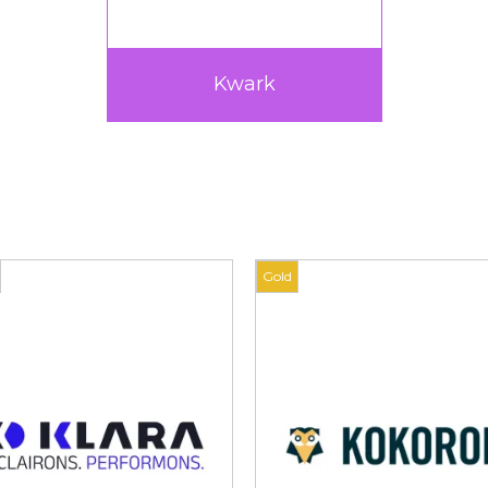
Kwark
Gold