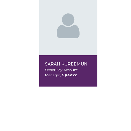
SARAH KUREEMUN
Senior Key Account
Manager,
Speexx