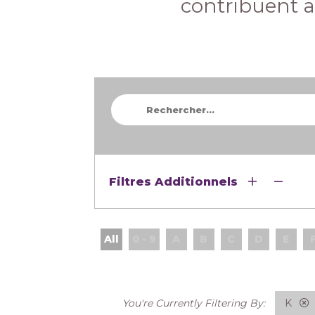
contribuent 
Filtres Additionnels
All
0 - 9
A
B
C
D
E
K