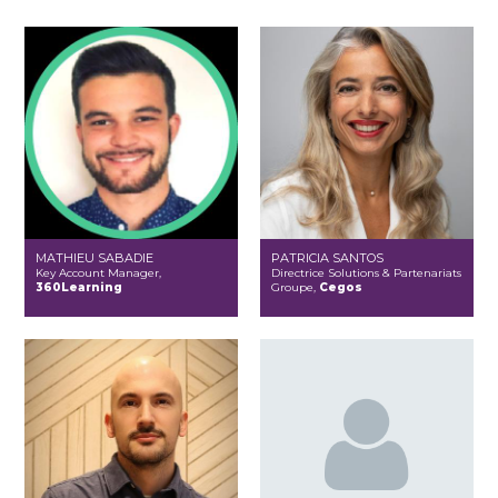
MATHIEU SABADIE
PATRICIA SANTOS
Key Account Manager,
Directrice Solutions & Partenariats
360Learning
Groupe,
Cegos