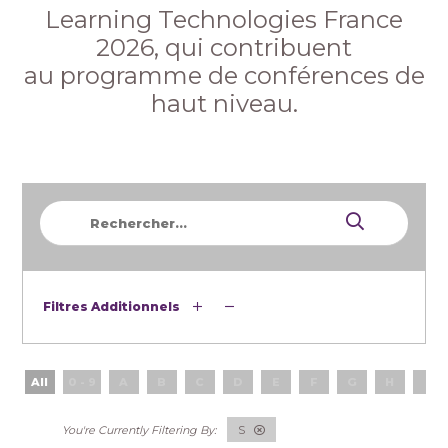
Learning Technologies France
2026, qui contribuent
au programme de conférences de
haut niveau.
Filtres Additionnels
All
0 - 9
A
B
C
D
E
F
G
H
I
S