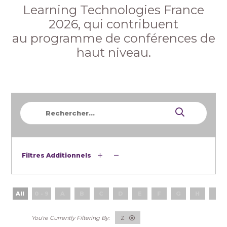
Learning Technologies France
2026, qui contribuent
au programme de conférences de
haut niveau.
Filtres Additionnels
All
0 - 9
A
B
C
D
E
F
G
H
I
Z