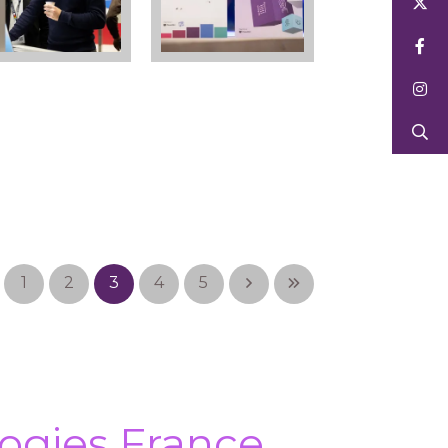
1
2
3
4
5
ogies France