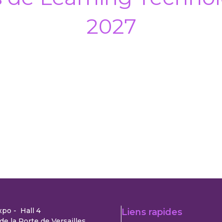
2027
xpo - Hall 4
Liens rapides
de la Porte de Versailles,