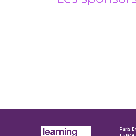
Paris E
1 Place 