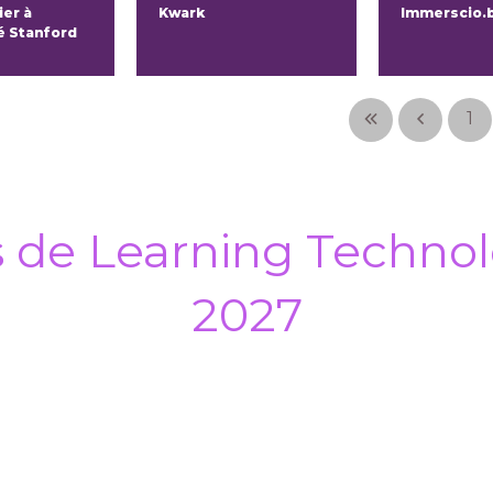
er à
Kwark
Immerscio.
té Stanford
1
s de Learning Technol
2027