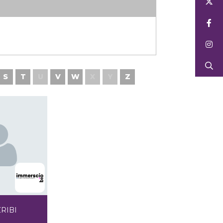
S
T
U
V
W
X
Y
Z
RIBI