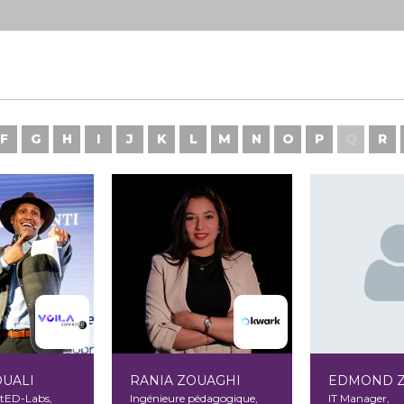
F
G
H
I
J
K
L
M
N
O
P
Q
R
OUALI
RANIA ZOUAGHI
EDMOND Z
tED-Labs,
Ingénieure pédagogique,
IT Manager,