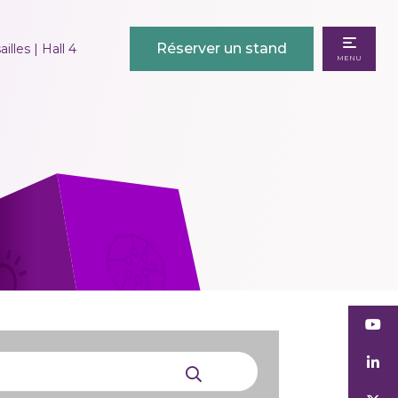
Réserver un stand
illes | Hall 4
MENU