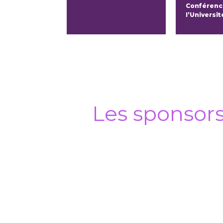
Conférenci
l’Universi
Les sponsor