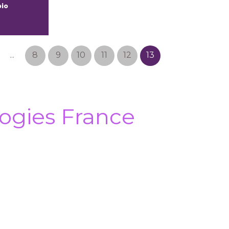
bio
...
8
9
10
11
12
13
ogies France