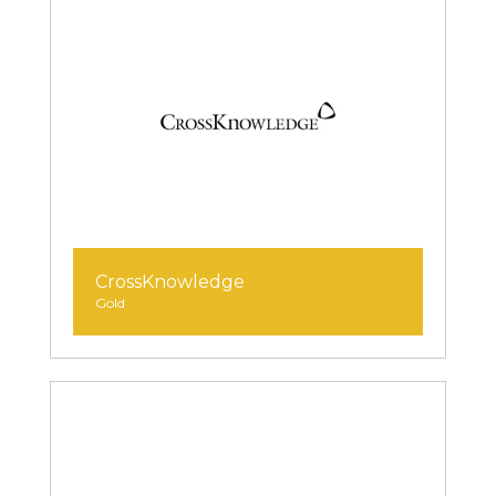
CrossKnowledge
Gold