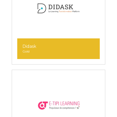
Didask
Gold