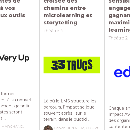
ntes de
croisée des
sensibi
à vos
chemins entre
engager
ux outils
microlearning et
gagnan
storytelling
maximi
learnin
Théâtre 4
Théâtre 2
former
ent à un nouvel
Là où le LMS structure les
mment garantir
parcours, l’impact se joue
Chaque an
stes seront
souvent après : sur le
Impact Aw
 ...
terrain, dans le quotid ...
des organi
contentent 
en MARCHAND,
Fabien BEN N’SIR, COO et