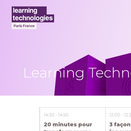
Learning Techno
14:30
14:50
12:00
12:
20 minutes pour
3 façon