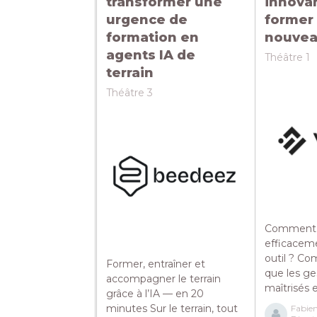
transformer une
innova
urgence de
former 
formation en
nouvea
agents IA de
Théâtre 1
terrain
Théâtre 3
Comment 
efficacem
outil ? Co
Former, entraîner et
que les ge
accompagner le terrain
maîtrisés et
grâce à l’IA — en 20
minutes Sur le terrain, tout
Fabi