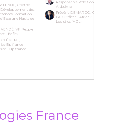
Responsable Pôle Conseil -
BLIFY
ie LENNE, Chef de
Altissima
t Développement des
Frédéric DEMARCQ, Chief
tences Formation -
L&D Officer - Africa Global
 d’Epargne Hauts de
Logistics (AGL)
e
e VENDÉ, VP People
ct - Edflex
e CLÉMENT,
rice Bpifrance
sité - Bpifrance
ogies France