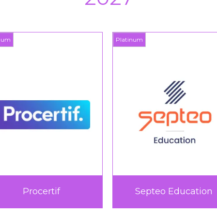
inum
Platinum
Procertif
Septeo Education