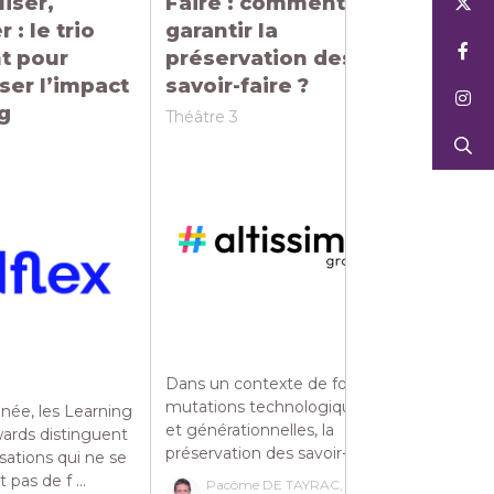
liser,
Faire : comment
format
 : le trio
garantir la
manager
t pour
préservation des
recette
ser l’impact
savoir-faire ?
pour 6
g
d’eng
Théâtre 3
Théâtre 3
Former d
surchargés
les LMS tr
relèvent pl
Dans un contexte de fortes
...
mutations technologiques
née, les Learning
et générationnelles, la
ards distinguent
Marie
Direct
préservation des savoir- ...
sations qui ne se
ARTE
pas de f ...
Pacôme DE TAYRAC,
Trista