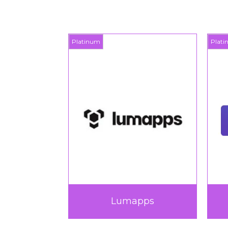
Platinum
Plat
rk
Lumapps