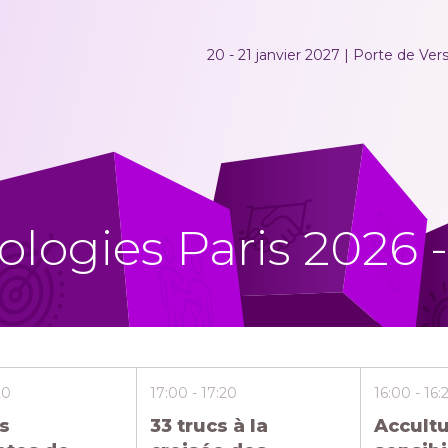
20 - 21 janvier 2027 | Porte de Versa
logies Paris 2026 
20
17:00
17:20
16:00
16:
s
33 trucs à la
Accultu