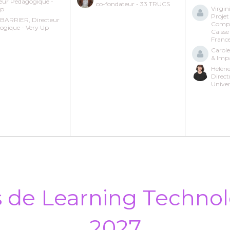
teur Pédagogique -
co-fondateur - 33 TRUCS
Virgin
Up
Proje
e BARRIER, Directeur
Compé
ogique - Very Up
Caisse
Franc
Carol
& Impa
Hélèn
Direct
Univer
s de Learning Technol
2027